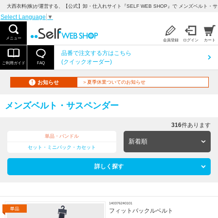
大西衣料(株)が運営する、【公式】卸・仕入れサイト『SELF WEB SHOP』で メンズベルト・サ
Select Language
▼
メニュー
会員登録
ログイン
カート
品番で注文する方はこちら
(クイックオーダー)
ご利用ガイド
FAQ
お知らせ
＞夏季休業ついてのお知らせ
メンズベルト・サスペンダー
316
件あります
単品・バンドル
セット・ミニパック・カセット
詳しく探す
140376240101
フィットバックルベルト