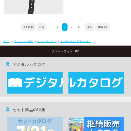
<< 最初
< 前
6
7
8
9
10
次 >
最後 >>
ホーム
>
ファッション小物
>
ベルト・ネクタイ
>
メンズベルト・サスペンダー
|
スマートフォン
PC
デジタルカタログ
セット商品の特集