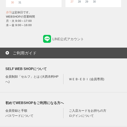
27
28
29
30
30
31
赤字
は定休日です。
WEBSHOPの営業時間
月・火 9:00～17:00
水～金 9:00～16:00
LINE公式アカウント
ご利用ガイド
SELF WEB SHOPについて
会員制卸「セルフ」とは (大西衣料HP
ＷＥＢ-ＥＤＩ (会員専用)
へ)
初めてWEBSHOPをご利用になる方へ
会員登録と手順
ご入店カードをお持ちの方
パスワードについて
ログインについて