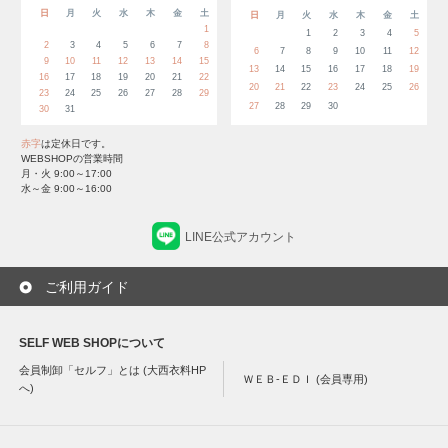
日
月
火
水
木
金
土
日
月
火
水
木
金
土
1
1
2
3
4
5
2
3
4
5
6
7
8
6
7
8
9
10
11
12
9
10
11
12
13
14
15
13
14
15
16
17
18
19
16
17
18
19
20
21
22
20
21
22
23
24
25
26
23
24
25
26
27
28
29
27
28
29
30
30
31
赤字
は定休日です。
WEBSHOPの営業時間
月・火 9:00～17:00
水～金 9:00～16:00
LINE公式アカウント
ご利用ガイド
SELF WEB SHOPについて
会員制卸「セルフ」とは (大西衣料HP
ＷＥＢ-ＥＤＩ (会員専用)
へ)