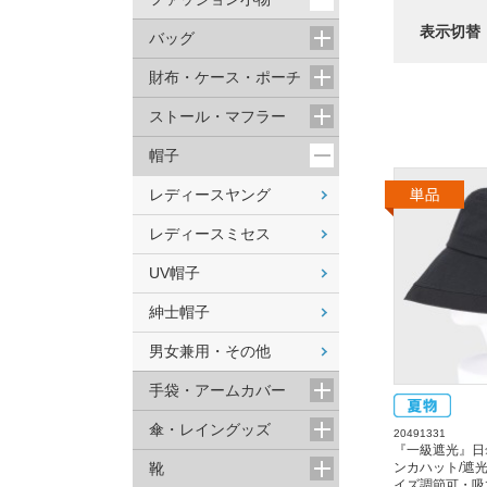
表示切替
バッグ
財布・ケース・ポーチ
ストール・マフラー
帽子
レディースヤング
レディースミセス
UV帽子
紳士帽子
男女兼用・その他
手袋・アームカバー
傘・レイングッズ
20491331
『一級遮光』日
靴
ンカハット/遮光
イズ調節可・吸