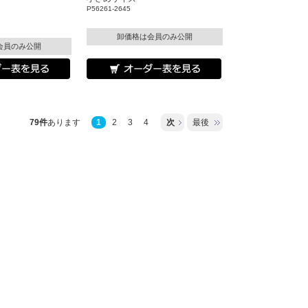
P56261-2645
卸価格は会員のみ公開
会員のみ公開
79件
あります
1
2
3
4
次
最後