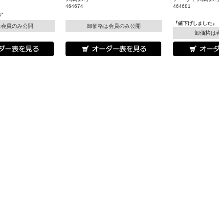
464674
464681
か
『値下げしました』
は会員のみ公開
卸価格は会員のみ公開
卸価格は