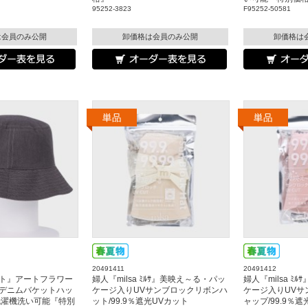
95252-3823
F95252-50581
は会員のみ公開
卸価格は会員のみ公開
卸価格は
20491411
20491412
ト』アートフラワー
婦人『milsa ﾐﾙｻ』美映え～る・パッ
婦人『milsa ﾐ
デニムバケットハッ
ケージ入りUVサンブロックリボンハ
ケージ入りUVサ
洗濯機洗い可能『特別
ット/99.9％遮光UVカット
ャップ/99.9％