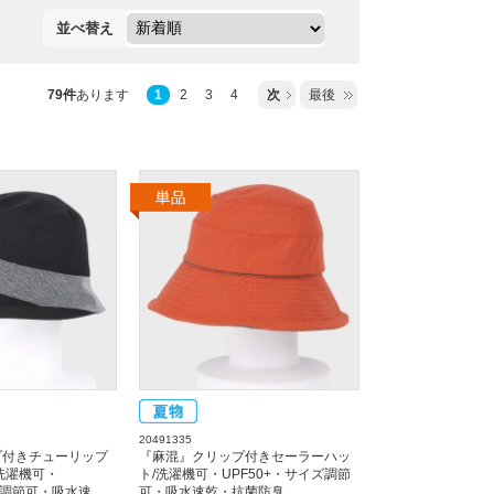
並べ替え
79件
あります
1
2
3
4
次
最後
20491335
プ付きチューリップ
『麻混』クリップ付きセーラーハッ
洗濯機可・
ト/洗濯機可・UPF50+・サイズ調節
ズ調節可・吸水速
可・吸水速乾・抗菌防臭