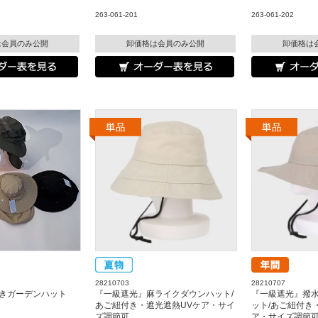
263-061-201
263-061-202
は会員のみ公開
卸価格は会員のみ公開
卸価格は
28210703
28210707
きガーデンハット
『一級遮光』麻ライクダウンハット/
『一級遮光』撥
あご紐付き・遮光遮熱UVケア・サイ
ット/あご紐付き
ズ調節可
ア・サイズ調節