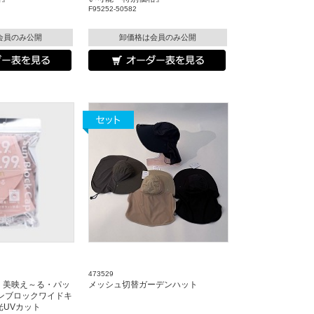
F95252-50582
会員のみ公開
卸価格は会員のみ公開
473529
ﾙｻ』美映え～る・パッ
メッシュ切替ガーデンハット
ンブロックワイドキ
遮光UVカット