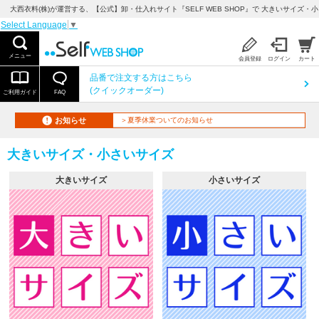
大西衣料(株)が運営する、【公式】卸・仕入れサイト『SELF WEB SHOP』で 大きいサイズ・
Select Language
▼
メニュー
会員登録
ログイン
カート
品番で注文する方はこちら
(クイックオーダー)
ご利用ガイド
FAQ
お知らせ
＞夏季休業ついてのお知らせ
大きいサイズ・小さいサイズ
大きいサイズ
小さいサイズ