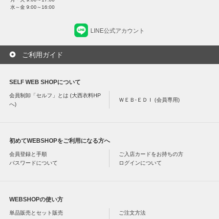
水～金 9:00～16:00
LINE公式アカウント
ご利用ガイド
SELF WEB SHOPについて
会員制卸「セルフ」とは (大西衣料HP
ＷＥＢ-ＥＤＩ (会員専用)
へ)
初めてWEBSHOPをご利用になる方へ
会員登録と手順
ご入店カードをお持ちの方
パスワードについて
ログインについて
WEBSHOPの使い方
単品販売とセット販売
ご注文方法