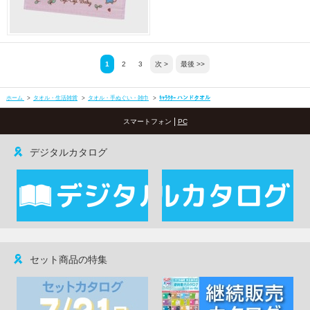
1
2
3
次 >
最後 >>
ホーム
>
タオル・生活雑貨
>
タオル・手ぬぐい・雑巾
>
ｷｬﾗｸﾀｰ ハンドタオル
|
スマートフォン
PC
デジタルカタログ
セット商品の特集