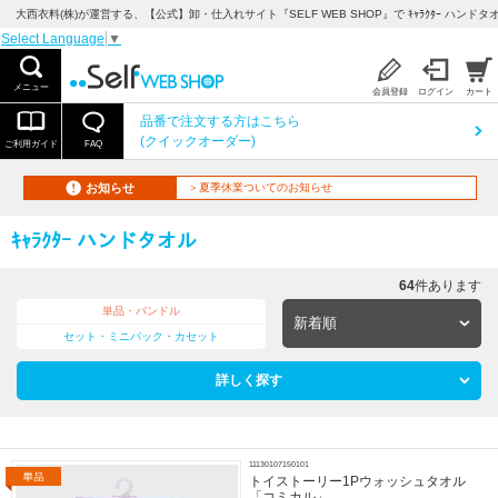
大西衣料(株)が運営する、【公式】卸・仕入れサイト『SELF WEB SHOP』で ｷｬﾗｸﾀｰ ハンド
Select Language
▼
メニュー
会員登録
ログイン
カート
品番で注文する方はこちら
(クイックオーダー)
ご利用ガイド
FAQ
お知らせ
＞夏季休業ついてのお知らせ
ｷｬﾗｸﾀｰ ハンドタオル
64
件あります
単品・バンドル
セット・ミニパック・カセット
詳しく探す
11130107150101
トイストーリー1Pウォッシュタオル
「コミカル」