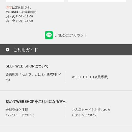
赤字
は定休日です。
WEBSHOPの営業時間
月・火 9:00～17:00
水～金 9:00～16:00
LINE公式アカウント
ご利用ガイド
SELF WEB SHOPについて
会員制卸「セルフ」とは (大西衣料HP
ＷＥＢ-ＥＤＩ (会員専用)
へ)
初めてWEBSHOPをご利用になる方へ
会員登録と手順
ご入店カードをお持ちの方
パスワードについて
ログインについて