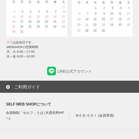
日
月
火
水
木
金
土
日
月
火
水
木
金
土
1
1
2
3
4
5
2
3
4
5
6
7
8
6
7
8
9
10
11
12
9
10
11
12
13
14
15
13
14
15
16
17
18
19
16
17
18
19
20
21
22
20
21
22
23
24
25
26
23
24
25
26
27
28
29
27
28
29
30
30
31
赤字
は定休日です。
WEBSHOPの営業時間
月・火 9:00～17:00
水～金 9:00～16:00
LINE公式アカウント
ご利用ガイド
SELF WEB SHOPについて
会員制卸「セルフ」とは (大西衣料HP
ＷＥＢ-ＥＤＩ (会員専用)
へ)