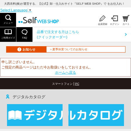
大西衣料(株)が運営する、【公式】卸・仕入れサイト『SELF WEB SHOP』で をお仕入れ！
Select Language
▼
メニュー
会員登録
ログイン
カート
品番で注文する方はこちら
(クイックオーダー)
ご利用ガイド
FAQ
お知らせ
＞夏季休業ついてのお知らせ
申し訳ございません。
ご指定の商品ページはただ今お取扱いをしておりません。
ホームへ戻る
|
スマートフォン
PC
デジタルカタログ