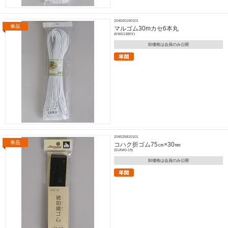
204500190101
マルゴム30mカセ6本丸
(KW51380Y)
卸価格は会員のみ公開
204525810101
コハク折ゴム75㎝×30㎜
(SUN40-19)
卸価格は会員のみ公開