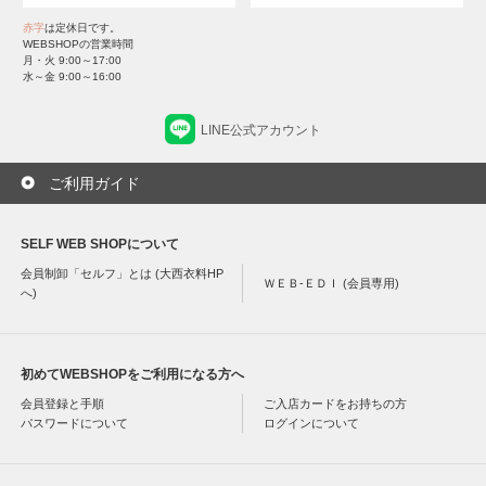
赤字
は定休日です。
WEBSHOPの営業時間
月・火 9:00～17:00
水～金 9:00～16:00
LINE公式アカウント
ご利用ガイド
SELF WEB SHOPについて
会員制卸「セルフ」とは (大西衣料HP
ＷＥＢ-ＥＤＩ (会員専用)
へ)
初めてWEBSHOPをご利用になる方へ
会員登録と手順
ご入店カードをお持ちの方
パスワードについて
ログインについて