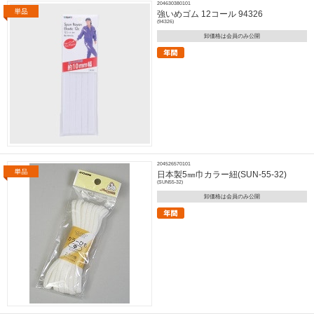
204630380101
強いめゴム 12コール 94326
(94326)
卸価格は会員のみ公開
204526570101
日本製5㎜巾カラー紐(SUN-55-32)
(SUN55-32)
卸価格は会員のみ公開