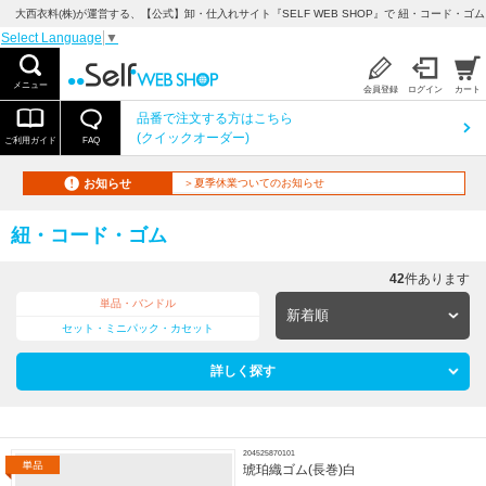
大西衣料(株)が運営する、【公式】卸・仕入れサイト『SELF WEB SHOP』で 紐・コード・ゴ
Select Language
▼
メニュー
会員登録
ログイン
カート
品番で注文する方はこちら
(クイックオーダー)
ご利用ガイド
FAQ
お知らせ
＞夏季休業ついてのお知らせ
紐・コード・ゴム
42
件あります
単品・バンドル
セット・ミニパック・カセット
詳しく探す
204525870101
琥珀織ゴム(長巻)白