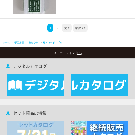
1
2
次 >
最後 >>
ホーム
>
手芸用品
>
裁縫小物
>
紐・コード・ゴム
|
スマートフォン
PC
デジタルカタログ
セット商品の特集