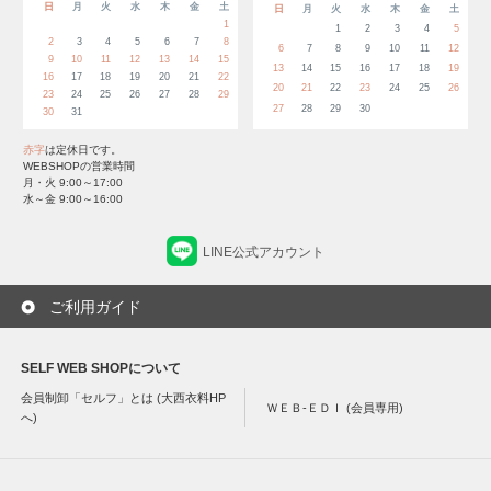
日
月
火
水
木
金
土
日
月
火
水
木
金
土
1
1
2
3
4
5
2
3
4
5
6
7
8
6
7
8
9
10
11
12
9
10
11
12
13
14
15
13
14
15
16
17
18
19
16
17
18
19
20
21
22
20
21
22
23
24
25
26
23
24
25
26
27
28
29
27
28
29
30
30
31
赤字
は定休日です。
WEBSHOPの営業時間
月・火 9:00～17:00
水～金 9:00～16:00
LINE公式アカウント
ご利用ガイド
SELF WEB SHOPについて
会員制卸「セルフ」とは (大西衣料HP
ＷＥＢ-ＥＤＩ (会員専用)
へ)