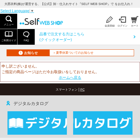
大西衣料(株)が運営する、【公式】卸・仕入れサイト『SELF WEB SHOP』で をお仕入れ！
Select Language
▼
メニュー
会員登録
ログイン
カート
品番で注文する方はこちら
(クイックオーダー)
ご利用ガイド
FAQ
お知らせ
＞夏季休業ついてのお知らせ
申し訳ございません。
ご指定の商品ページはただ今お取扱いをしておりません。
ホームへ戻る
|
スマートフォン
PC
デジタルカタログ