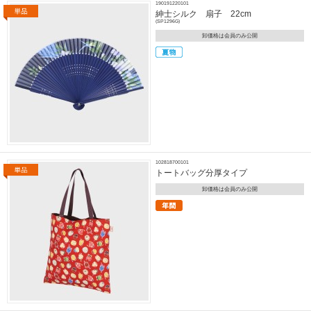
190191220101
紳士シルク 扇子 22cm
(SP1296G)
卸価格は会員のみ公開
102818700101
トートバッグ分厚タイプ
卸価格は会員のみ公開