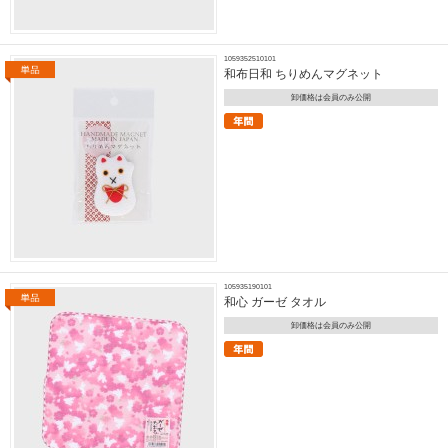
1059352510101
和布日和 ちりめんマグネット
卸価格は会員のみ公開
105935190101
和心 ガーゼ タオル
卸価格は会員のみ公開