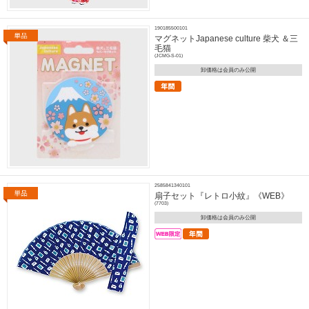
190185500101
マグネットJapanese culture 柴犬 ＆三
毛猫
(JCMG-S-01)
卸価格は会員のみ公開
2585841340101
扇子セット『レトロ小紋』《WEB》
(7703)
卸価格は会員のみ公開