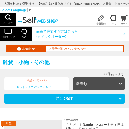
大西衣料(株)が運営する、【公式】卸・仕入れサイト『SELF WEB SHOP』で 雑貨・小物・そ
Select Language
▼
メニュー
会員登録
ログイン
カート
品番で注文する方はこちら
(クイックオーダー)
ご利用ガイド
FAQ
お知らせ
＞夏季休業ついてのお知らせ
雑貨・小物・その他
22
件あります
単品・バンドル
セット・ミニパック・カセット
詳しく探す
102354050101
『サンリオ Sanrio』ハローキティ日本
人形・ちりめんがま口