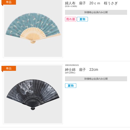
婦人布 扇子 20ｃｍ 桜うさぎ
(S16ーLN05)
卸価格は会員のみ公開
190191050101
紳士綿 扇子 22cm
(SP1299C)
卸価格は会員のみ公開