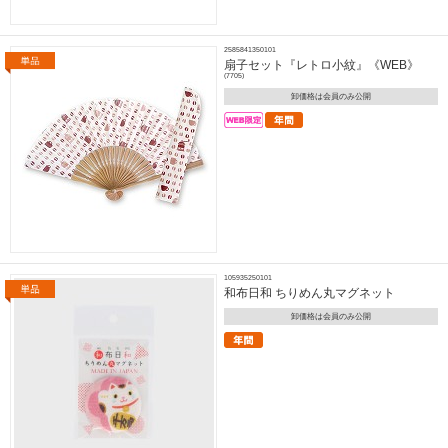
2585841350101
扇子セット『レトロ小紋』《WEB》
(7705)
卸価格は会員のみ公開
105935250101
和布日和 ちりめん丸マグネット
卸価格は会員のみ公開