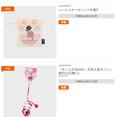
313375980101
ハハエコオーガンジー巾着S
卸価格は会員のみ公開
102354100101
『サンリオ/Sanrio』日本人形チリメン
根付け(玉飾り)
(KT201-01)
卸価格は会員のみ公開