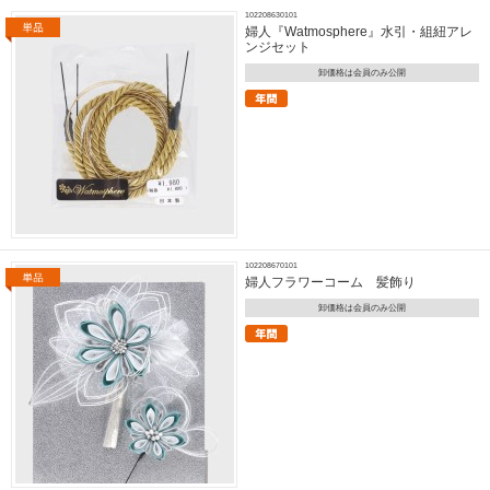
102208630101
婦人『Watmosphere』水引・組紐アレ
ンジセット
卸価格は会員のみ公開
102208670101
婦人フラワーコーム 髪飾り
卸価格は会員のみ公開