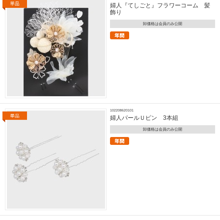
婦人『てしごと』フラワーコーム 髪
飾り
卸価格は会員のみ公開
102208620101
婦人パールＵピン 3本組
卸価格は会員のみ公開