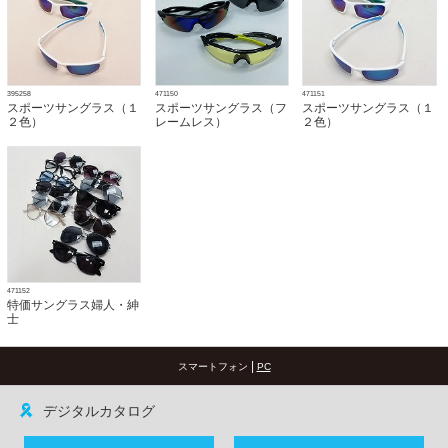
395258
471150
471151
スポーツサングラス（１
スポーツサングラス（フ
スポーツサングラス（１
２色）
レームレス）
２色）
471152
特価サングラス婦人・紳
士
|
スマートフォン
PC
デジタルカタログ