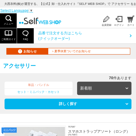
大西衣料(株)が運営する、【公式】卸・仕入れサイト『SELF WEB SHOP』で アクセサリー を
Select Language
▼
メニュー
会員登録
ログイン
カート
品番で注文する方はこちら
(クイックオーダー)
ご利用ガイド
FAQ
お知らせ
＞夏季休業ついてのお知らせ
アクセサリー
70
件あります
単品・バンドル
セット・ミニパック・カセット
詳しく探す
757587
スマホストラップアソート（ロング）
(75-7587)