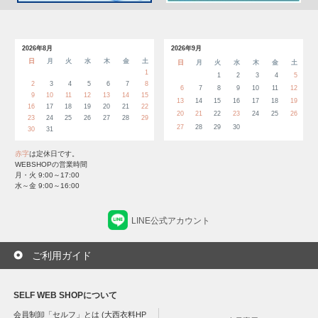
2026年8月
2026年9月
日
月
火
水
木
金
土
日
月
火
水
木
金
土
1
1
2
3
4
5
2
3
4
5
6
7
8
6
7
8
9
10
11
12
9
10
11
12
13
14
15
13
14
15
16
17
18
19
16
17
18
19
20
21
22
20
21
22
23
24
25
26
23
24
25
26
27
28
29
27
28
29
30
30
31
赤字
は定休日です。
WEBSHOPの営業時間
月・火 9:00～17:00
水～金 9:00～16:00
LINE公式アカウント
ご利用ガイド
SELF WEB SHOPについて
会員制卸「セルフ」とは (大西衣料HP