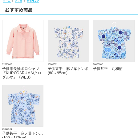
ホーム
>
キッズ
>
男児ウェア
12879006
16009601
16009602
子供用長袖ポロシャツ
子供甚平 麻ノ葉トンボ
子供甚平 丸和柄
『KURODARUMA/クロ
(80～95cm)
ダルマ』《WEB》
16009641
子供甚平 麻ノ葉トンボ
(100～130cm)