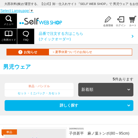
大西衣料(株)が運営する、【公式】卸・仕入れサイト『SELF WEB SHOP』で 男児ウェア をお
Select Language
▼
メニュー
会員登録
ログイン
カート
品番で注文する方はこちら
(クイックオーダー)
ご利用ガイド
FAQ
お知らせ
＞夏季休業ついてのお知らせ
男児ウェア
5
件あります
単品・バンドル
セット・ミニパック・カセット
詳しく探す
160096010101
子供甚平 麻ノ葉トンボ(80～95cm)