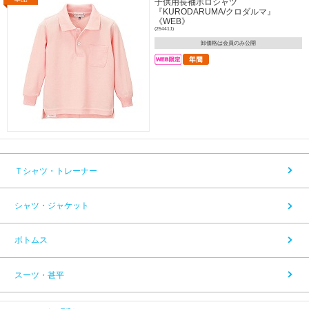
子供用長袖ポロシャツ
『KURODARUMA/クロダルマ』
《WEB》
(25441J)
卸価格は会員のみ公開
Ｔシャツ・トレーナー
シャツ・ジャケット
ボトムス
スーツ・甚平