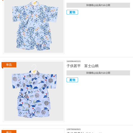
卸価格は会員のみ公開
160096440101
子供甚平 富士山柄
卸価格は会員のみ公開
128790060501