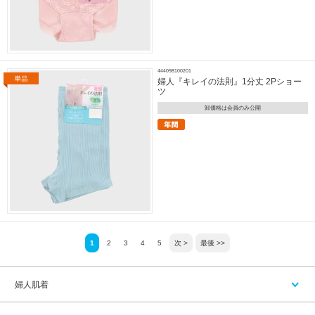
444098100201
婦人『キレイの法則』1分丈 2Pショー
ツ
卸価格は会員のみ公開
1
2
3
4
5
次 >
最後 >>
婦人肌着