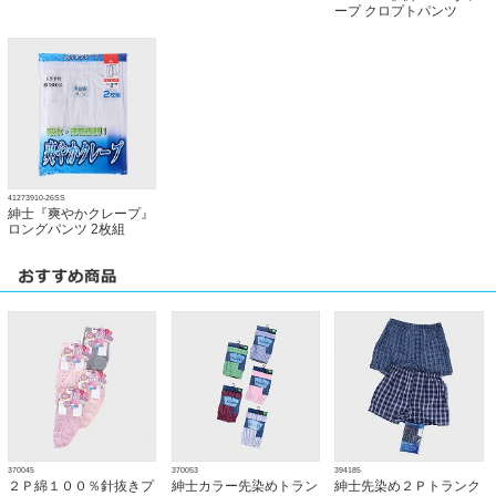
ープ クロプトパンツ
41273910-26SS
紳士『爽やかクレープ』
ロングパンツ 2枚組
370045
370053
394185
２Ｐ綿１００％針抜きプ
紳士カラー先染めトラン
紳士先染め２Ｐトランク