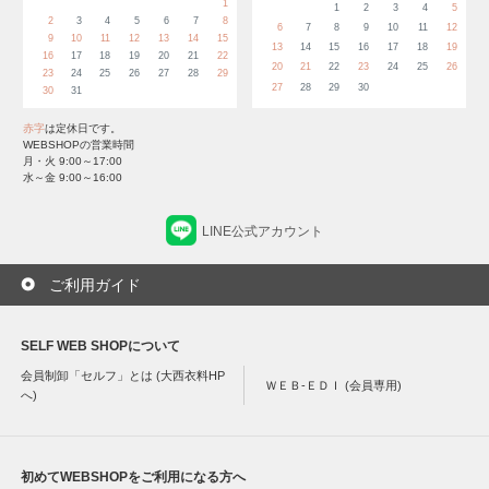
1
1
2
3
4
5
2
3
4
5
6
7
8
6
7
8
9
10
11
12
9
10
11
12
13
14
15
13
14
15
16
17
18
19
16
17
18
19
20
21
22
20
21
22
23
24
25
26
23
24
25
26
27
28
29
27
28
29
30
30
31
赤字
は定休日です。
WEBSHOPの営業時間
月・火 9:00～17:00
水～金 9:00～16:00
LINE公式アカウント
ご利用ガイド
SELF WEB SHOPについて
会員制卸「セルフ」とは (大西衣料HP
ＷＥＢ-ＥＤＩ (会員専用)
へ)
初めてWEBSHOPをご利用になる方へ