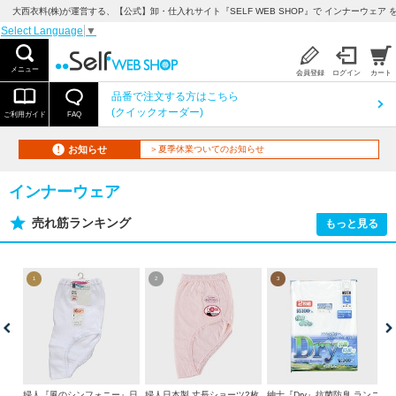
大西衣料(株)が運営する、【公式】卸・仕入れサイト『SELF WEB SHOP』で インナーウェア 
Select Language
▼
メニュー
会員登録
ログイン
カート
品番で注文する方はこちら
(クイックオーダー)
ご利用ガイド
FAQ
お知らせ
＞夏季休業ついてのお知らせ
インナーウェア
売れ筋ランキング
もっと見る
1
2
3
ショ
婦人『風のシンフォニー』日
婦人日本製 丈長ショーツ2枚
紳士『Dry』抗菌防臭 ランニ