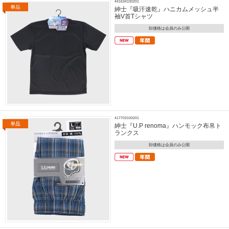
441634100201
紳士『吸汗速乾』ハニカムメッシュ半
袖V首Tシャツ
卸価格は会員のみ公開
417703100201
紳士『U.P renoma』ハンモック布帛ト
ランクス
卸価格は会員のみ公開