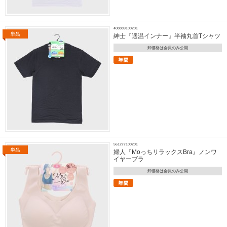
408889100201
紳士『適温インナー』半袖丸首Tシャツ
卸価格は会員のみ公開
561277100201
婦人『MoっちリラックスBra』ノンワ
イヤーブラ
卸価格は会員のみ公開