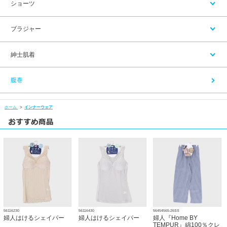
ショーツ
ブラジャー
紳士肌着
腹巻
ホーム
>
インナーウェア
56116230
56116430
56454565-26SS
婦人はけるシェイパー
婦人はけるシェイパー
婦人『Home BY
TEMPUR』綿100％クレ