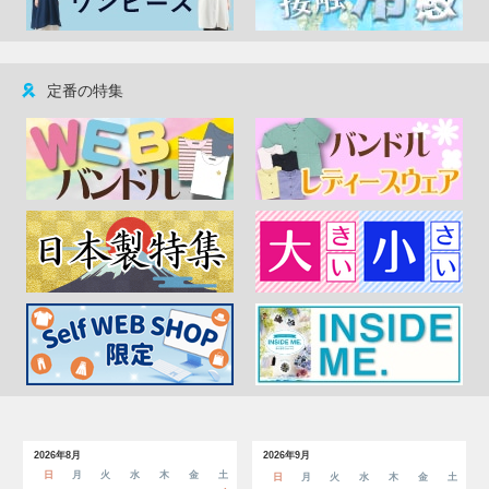
定番の特集
2026年8月
2026年9月
日
月
火
水
木
金
土
日
月
火
水
木
金
土