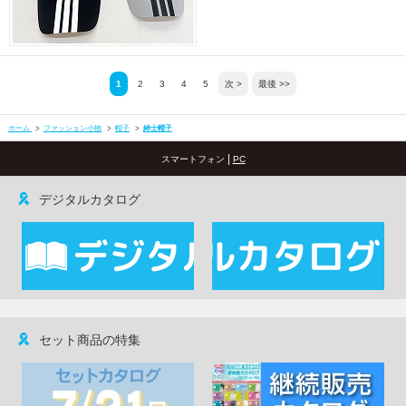
1
2
3
4
5
次 >
最後 >>
ホーム
>
ファッション小物
>
帽子
>
紳士帽子
|
スマートフォン
PC
デジタルカタログ
セット商品の特集