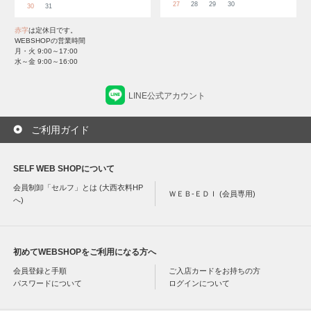
27
28
29
30
30
31
赤字
は定休日です。
WEBSHOPの営業時間
月・火 9:00～17:00
水～金 9:00～16:00
LINE公式アカウント
ご利用ガイド
SELF WEB SHOPについて
会員制卸「セルフ」とは (大西衣料HP
ＷＥＢ-ＥＤＩ (会員専用)
へ)
初めてWEBSHOPをご利用になる方へ
会員登録と手順
ご入店カードをお持ちの方
パスワードについて
ログインについて