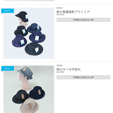
362404
紳士風通速乾アウトドア
(36-2404)
卸価格は会員のみ公開
362405
紳士サーモ中折れ
(36-2405)
卸価格は会員のみ公開