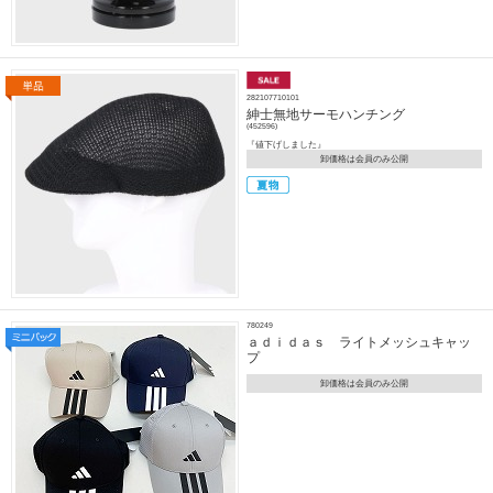
282107710101
紳士無地サーモハンチング
(452596)
『値下げしました』
卸価格は会員のみ公開
780249
ａｄｉｄａｓ ライトメッシュキャッ
プ
卸価格は会員のみ公開