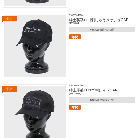
316095440101
紳士英字ロゴ刺しゅうメッシュCAP
(4683-704)
卸価格は会員のみ公開
316095520101
紳士厚盛りロゴ刺しゅうCAP
(5682-702N)
卸価格は会員のみ公開