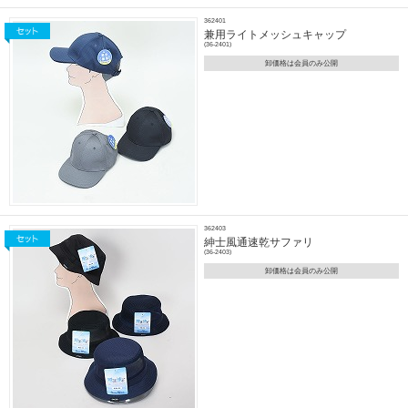
362401
兼用ライトメッシュキャップ
(36-2401)
卸価格は会員のみ公開
362403
紳士風通速乾サファリ
(36-2403)
卸価格は会員のみ公開