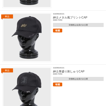
316095530101
紳士メタル風プリントCAP
(5682-703N)
卸価格は会員のみ公開
316095540101
紳士厚盛り刺しゅうCAP
(5682-704N)
卸価格は会員のみ公開