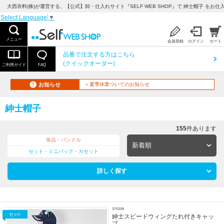
大西衣料(株)が運営する、【公式】卸・仕入れサイト『SELF WEB SHOP』で 紳士帽子 をお仕
Select Language
▼
メニュー
会員登録
ログイン
カート
品番で注文する方はこちら
(クイックオーダー)
ご利用ガイド
FAQ
お知らせ
＞夏季休業ついてのお知らせ
紳士帽子
155
件あります
単品・バンドル
セット・ミニパック・カセット
詳しく探す
370208
紳士スピードウィングたれ付きキャッ
プ