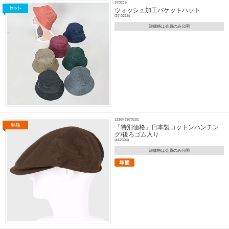
370216
ウォッシュ加工バケットハット
(37-0216)
卸価格は会員のみ公開
129347970101
『特別価格』日本製コットンハンチン
グ/後ろゴム入り
(442503)
卸価格は会員のみ公開