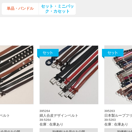
セット・ミニパッ
単品・バンドル
ク・カセット
395264
395263
ベルト
婦人合皮デザインベルト
日本製ループフ
39-5264
39-5263
在庫 : 在庫あり
在庫 : 在庫あり
は会員のみ公開
卸価格は会員のみ公開
卸価格は