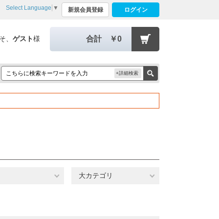
Select Language
▼
新規会員登録
ログイン
そ、
ゲスト
様
合計
￥0
+詳細検索
大カテゴリ