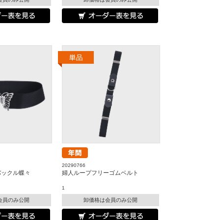
20290766
バックル蝶々
婦人ループフリーゴムベルト
1
会員のみ公開
卸価格は会員のみ公開