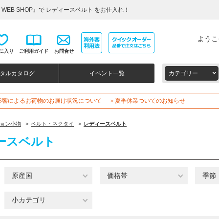
WEB SHOP』で レディースベルト をお仕入れ！
ようこ
に入り
ご利用ガイド
お問合せ
タルカタログ
イベント一覧
カテゴリー
影響によるお荷物のお届け状況について
＞夏季休業ついてのお知らせ
ョン小物
>
ベルト・ネクタイ
>
レディースベルト
ースベルト
原産国
価格帯
季節
小カテゴリ