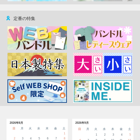
定番の特集
2026年8月
2026年9月
日
月
火
水
木
金
土
日
月
火
水
木
金
土
1
1
2
3
4
5
2
3
4
5
6
7
8