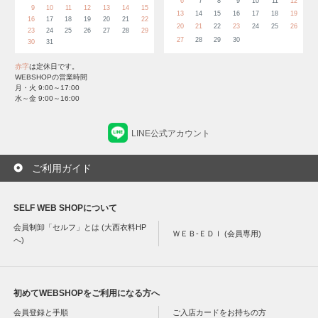
6
7
8
9
10
11
12
9
10
11
12
13
14
15
13
14
15
16
17
18
19
16
17
18
19
20
21
22
20
21
22
23
24
25
26
23
24
25
26
27
28
29
27
28
29
30
30
31
赤字
は定休日です。
WEBSHOPの営業時間
月・火 9:00～17:00
水～金 9:00～16:00
LINE公式アカウント
ご利用ガイド
SELF WEB SHOPについて
会員制卸「セルフ」とは (大西衣料HP
ＷＥＢ-ＥＤＩ (会員専用)
へ)
初めてWEBSHOPをご利用になる方へ
会員登録と手順
ご入店カードをお持ちの方