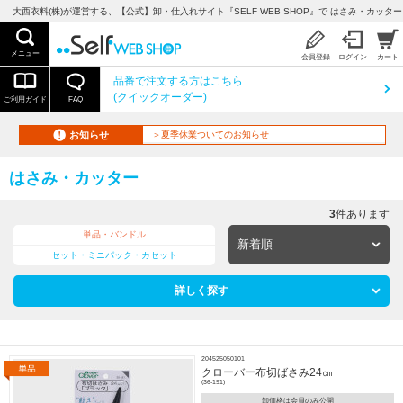
大西衣料(株)が運営する、【公式】卸・仕入れサイト『SELF WEB SHOP』で はさみ・カッタ
メニュー
会員登録
ログイン
カート
品番で注文する方はこちら
(クイックオーダー)
ご利用ガイド
FAQ
お知らせ
＞夏季休業ついてのお知らせ
はさみ・カッター
3
件あります
単品・バンドル
セット・ミニパック・カセット
詳しく探す
204525050101
クローバー布切ばさみ24㎝
(36-191)
卸価格は会員のみ公開