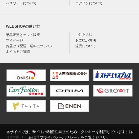
パスワードについて
ログインについて
WEBSHOPの使い方
単品販売とセット販売
ご注文方法
マイページ
お支払い方法
お届け（配送・送料について）
返品について
よくあるご質問
ソーシャルメディアポリシー
プライバシーポリシー
サイトマップ
当サイトでは、サイトの利便性向上のため、クッキーを利用しています。詳
採用情報
お問い合わせ
細は「
プライバシーポリシー
」をご覧ください。