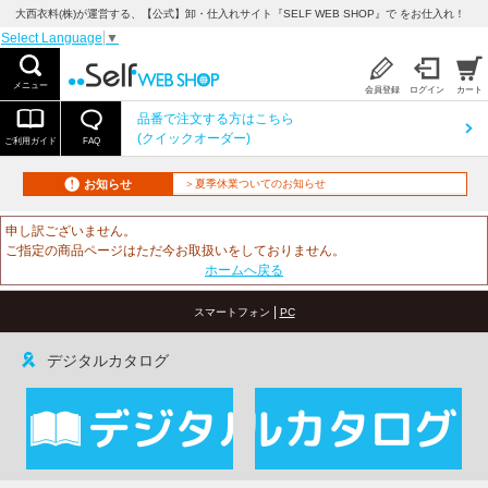
大西衣料(株)が運営する、【公式】卸・仕入れサイト『SELF WEB SHOP』で をお仕入れ！
Select Language
▼
メニュー
会員登録
ログイン
カート
品番で注文する方はこちら
(クイックオーダー)
ご利用ガイド
FAQ
お知らせ
＞夏季休業ついてのお知らせ
申し訳ございません。
ご指定の商品ページはただ今お取扱いをしておりません。
ホームへ戻る
|
スマートフォン
PC
デジタルカタログ