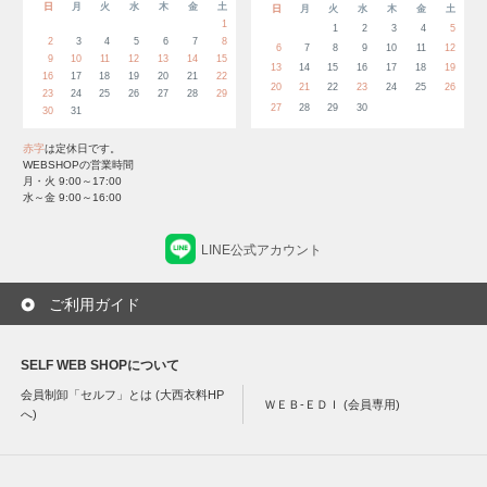
日
月
火
水
木
金
土
日
月
火
水
木
金
土
1
1
2
3
4
5
2
3
4
5
6
7
8
6
7
8
9
10
11
12
9
10
11
12
13
14
15
13
14
15
16
17
18
19
16
17
18
19
20
21
22
20
21
22
23
24
25
26
23
24
25
26
27
28
29
27
28
29
30
30
31
赤字
は定休日です。
WEBSHOPの営業時間
月・火 9:00～17:00
水～金 9:00～16:00
LINE公式アカウント
ご利用ガイド
SELF WEB SHOPについて
会員制卸「セルフ」とは (大西衣料HP
ＷＥＢ-ＥＤＩ (会員専用)
へ)