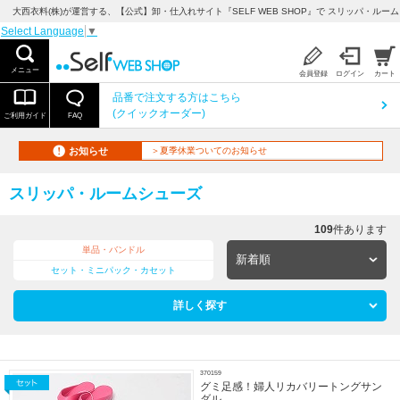
大西衣料(株)が運営する、【公式】卸・仕入れサイト『SELF WEB SHOP』で スリッパ・ルー
Select Language
▼
メニュー
会員登録
ログイン
カート
品番で注文する方はこちら
(クイックオーダー)
ご利用ガイド
FAQ
お知らせ
＞夏季休業ついてのお知らせ
スリッパ・ルームシューズ
109
件あります
単品・バンドル
セット・ミニパック・カセット
詳しく探す
370159
グミ足感！婦人リカバリートングサン
ダル