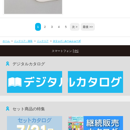
1
2
3
4
5
次 >
最後 >>
ホーム
>
インテリア・寝装
>
インテリア
>
スリッパ・ルームシューズ
|
スマートフォン
PC
デジタルカタログ
セット商品の特集