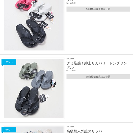
(37-0159)
卸価格は会員のみ公開
370160
グミ足感！紳士リカバリートングサン
ダル
(37-0160)
卸価格は会員のみ公開
370309
高級婦人外縫スリッパ