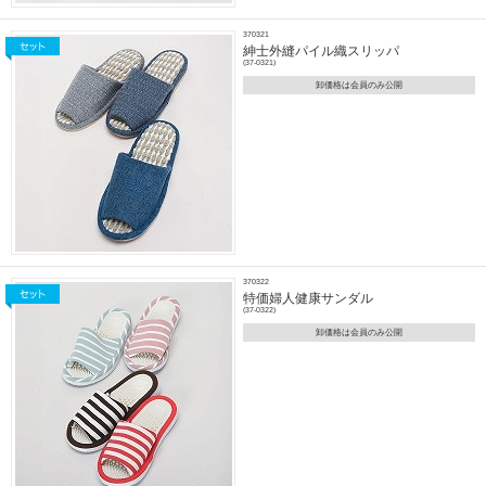
370321
紳士外縫パイル織スリッパ
(37-0321)
卸価格は会員のみ公開
370322
特価婦人健康サンダル
(37-0322)
卸価格は会員のみ公開