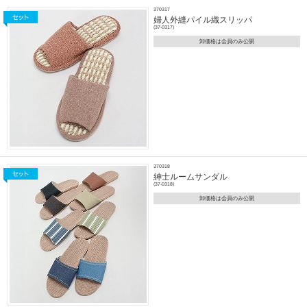
370317
婦人外縫パイル織スリッパ
(37-0317)
卸価格は会員のみ公開
370318
紳士ルームサンダル
(37-0318)
卸価格は会員のみ公開