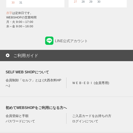
27
28
29
30
30
31
赤字
は定休日です。
WEBSHOPの営業時間
月・火 9:00～17:00
水～金 9:00～16:00
LINE公式アカウント
ご利用ガイド
SELF WEB SHOPについて
会員制卸「セルフ」とは (大西衣料HP
ＷＥＢ-ＥＤＩ (会員専用)
へ)
初めてWEBSHOPをご利用になる方へ
会員登録と手順
ご入店カードをお持ちの方
パスワードについて
ログインについて