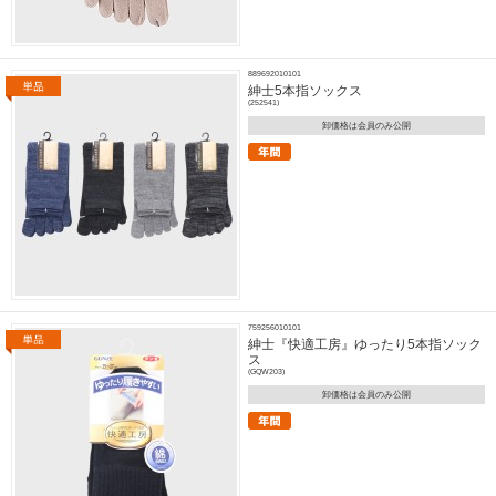
889692010101
紳士5本指ソックス
(252541)
卸価格は会員のみ公開
759256010101
紳士『快適工房』ゆったり5本指ソック
ス
(GQW203)
卸価格は会員のみ公開