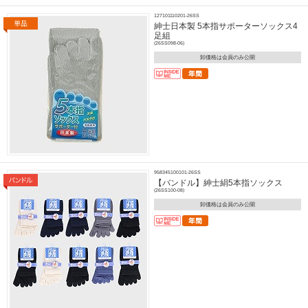
127101110201-26SS
紳士日本製 5本指サポーターソックス4
足組
(26SS098-06)
卸価格は会員のみ公開
958345100101-26SS
【バンドル】紳士絹5本指ソックス
(26SS100-08)
卸価格は会員のみ公開