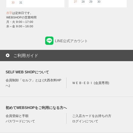
27
28
29
30
30
31
赤字
は定休日です。
WEBSHOPの営業時間
月・火 9:00～17:00
水～金 9:00～16:00
LINE公式アカウント
ご利用ガイド
SELF WEB SHOPについて
会員制卸「セルフ」とは (大西衣料HP
ＷＥＢ-ＥＤＩ (会員専用)
へ)
初めてWEBSHOPをご利用になる方へ
会員登録と手順
ご入店カードをお持ちの方
パスワードについて
ログインについて