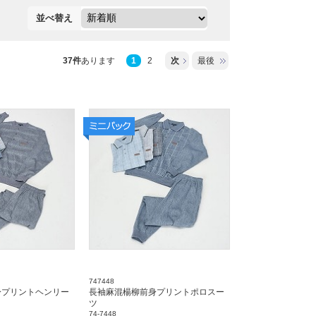
並べ替え
37件
あります
1
2
次
最後
747448
身プリントヘンリー
長袖麻混楊柳前身プリントポロスー
ツ
74-7448