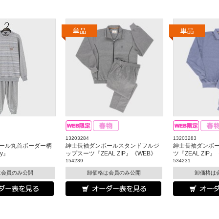
13203284
13203283
ール丸首ボーダー柄
紳士長袖ダンボールスタンドフルジ
紳士長袖ダンボ
cy』
ップスーツ『ZEAL ZIP』《WEB》
ツ『ZEAL ZIP
154239
534231
は会員のみ公開
卸価格は会員のみ公開
卸価格は