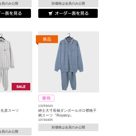
会員のみ公開
卸価格は会員のみ公開
13255043
子丸首スーツ
紳士大寸長袖ダンボールポロ襟格子
柄スーツ『Royalcy』
10740405
卸価格は会員のみ公開
会員のみ公開