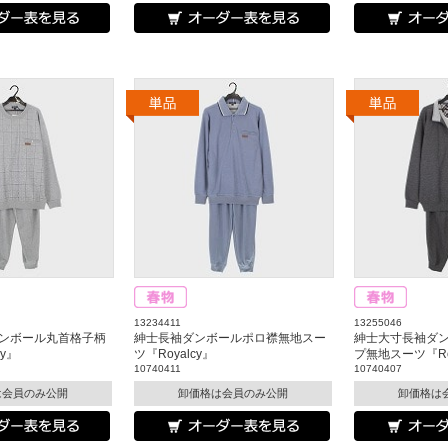
13234411
13255046
ンボール丸首格子柄
紳士長袖ダンボールポロ襟無地スー
紳士大寸長袖ダ
cy』
ツ『Royalcy』
プ無地スーツ『Roy
10740411
10740407
は会員のみ公開
卸価格は会員のみ公開
卸価格は