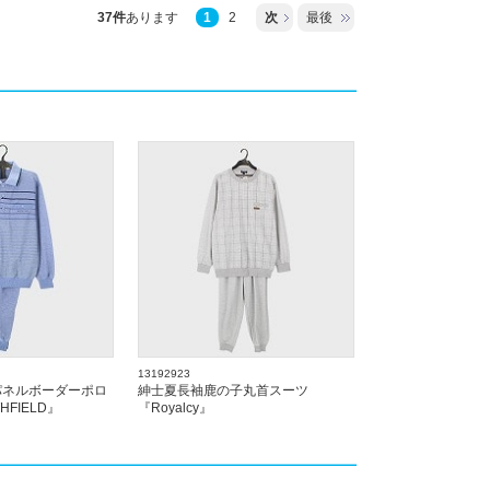
37件
あります
1
2
次
最後
13192923
パネルボーダーポロ
紳士夏長袖鹿の子丸首スーツ
FIELD』
『Royalcy』