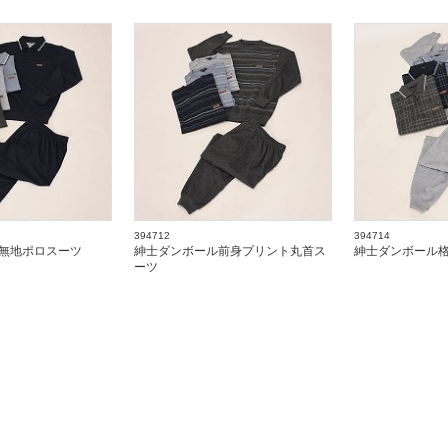
394712
394714
無地ポロスーツ
紳士ダンボール前身プリント丸首ス
紳士ダンボール
ーツ