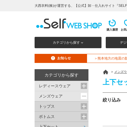
大西衣料(株)が運営する、【公式】卸・仕入れサイト『SELF 
購入履歴
お気
カテゴリから探す
デジ
お知らせ
＞熊本地方の地震の
>
メンズウ
カテゴリから探す
上下セ
レディースウェア
メンズウェア
絞り込み
トップス
ボトムス
上下セット