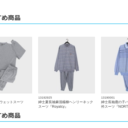
13192925
13190001
ウェットスーツ
紳士夏長袖麻混楊柳ヘンリーネック
紳士長袖鹿の子
スーツ『Royalcy』
衿スーツ『NORTH