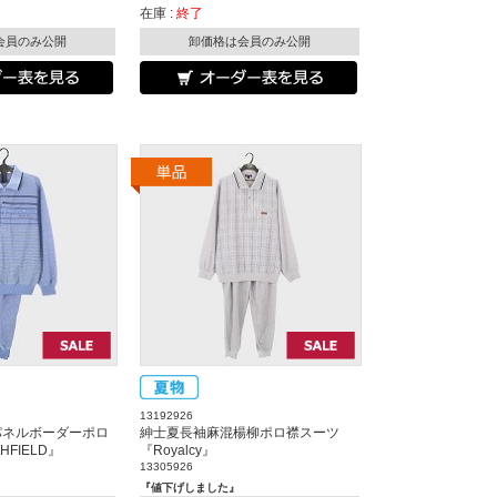
在庫 :
終了
会員のみ公開
卸価格は会員のみ公開
13192926
パネルボーダーポロ
紳士夏長袖麻混楊柳ポロ襟スーツ
FIELD』
『Royalcy』
13305926
『値下げしました』