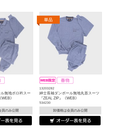
13203282
ール無地ポロ衿スー
紳士長袖ダンボール無地丸首スーツ
』《WEB》
『ZEAL ZIP』《WEB》
534230
会員のみ公開
卸価格は会員のみ公開