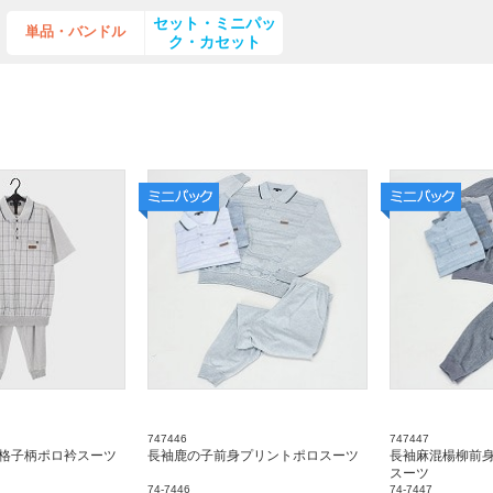
セット・ミニパッ
単品・バンドル
ク・カセット
747446
747447
格子柄ポロ衿スーツ
長袖鹿の子前身プリントポロスーツ
長袖麻混楊柳前
スーツ
74-7446
74-7447