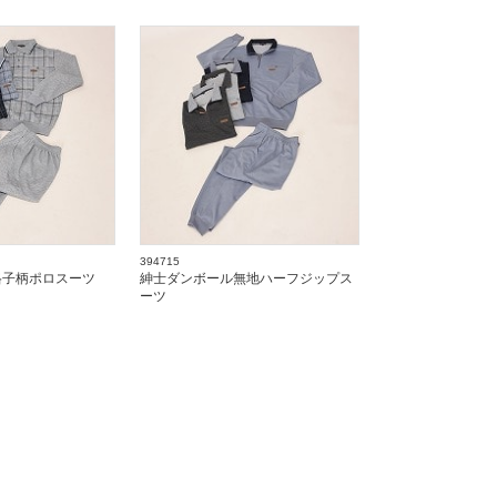
394715
格子柄ポロスーツ
紳士ダンボール無地ハーフジップス
ーツ