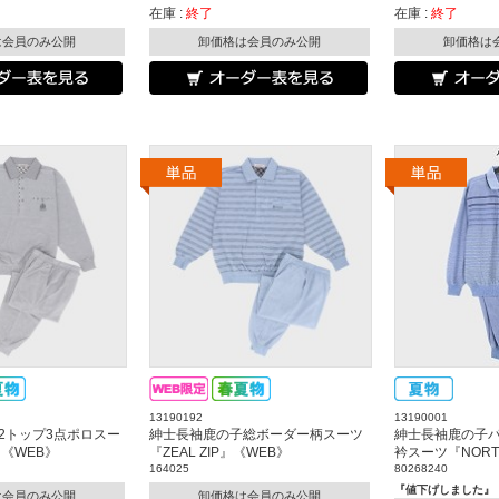
在庫 :
終了
在庫 :
終了
は会員のみ公開
卸価格は会員のみ公開
卸価格は
13190192
13190001
2トップ3点ポロスー
紳士長袖鹿の子総ボーダー柄スーツ
紳士長袖鹿の子
P』《WEB》
『ZEAL ZIP』《WEB》
衿スーツ『NORTH
164025
80268240
『値下げしました』
は会員のみ公開
卸価格は会員のみ公開