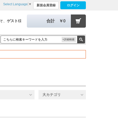
Select Language
▼
新規会員登録
ログイン
そ、
ゲスト
様
合計
￥0
+詳細検索
大カテゴリ