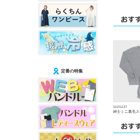
定番の特集
11151137
紳士ミニ裏毛ス