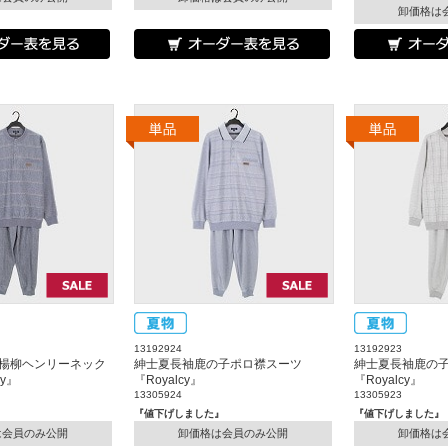
卸価格は
13192924
13192923
楊柳ヘンリーネック
紳士夏長袖鹿の子ポロ襟スーツ
紳士夏長袖鹿の
cy』
『Royalcy』
『Royalcy』
13305924
13305923
』
『値下げしました』
『値下げしました』
は会員のみ公開
卸価格は会員のみ公開
卸価格は