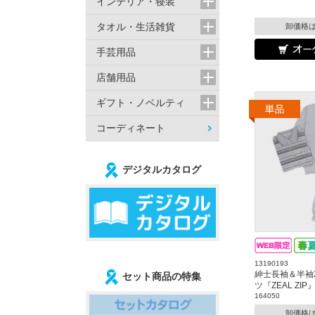
インテリア・寝装
タオル・生活雑貨
卸価格
手芸用品
店舗用品
ギフト・ノベルティ
コーディネート
デジタルカタログ
13190193
紳士長袖＆半袖
セット商品の特集
ツ『ZEAL ZI
164050
卸価格