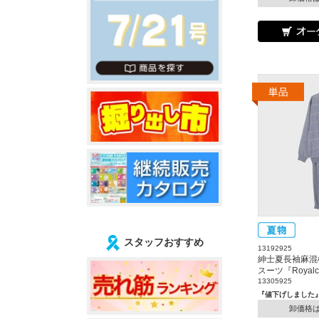
スタッフおすすめ
13192925
紳士夏長袖麻混
スーツ『Royal
13305925
『値下げしました
卸価格