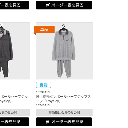
13234413
ンボールハーフジッ
紳士長袖ダンボールハーフジップス
alcy』
ーツ『Royalcy』
10740413
会員のみ公開
卸価格は会員のみ公開