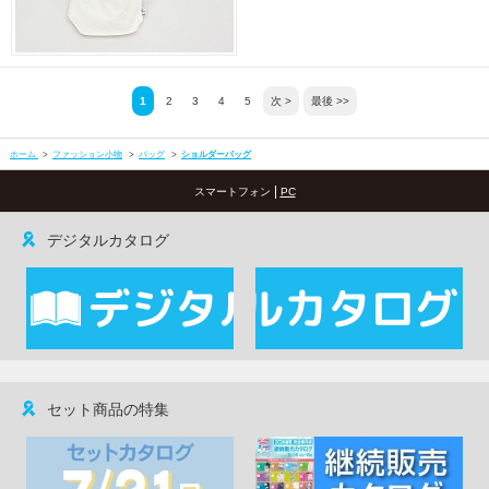
1
2
3
4
5
次 >
最後 >>
ホーム
>
ファッション小物
>
バッグ
>
ショルダーバッグ
|
スマートフォン
PC
デジタルカタログ
セット商品の特集