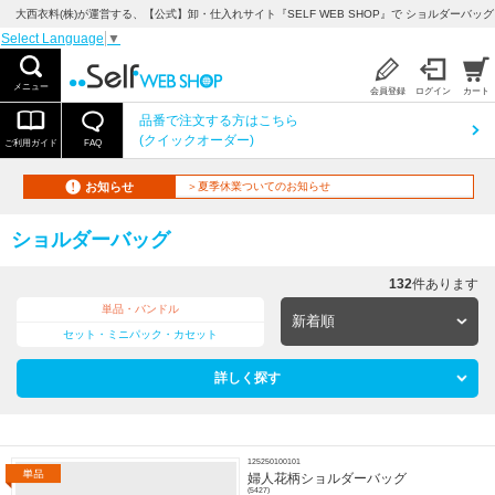
大西衣料(株)が運営する、【公式】卸・仕入れサイト『SELF WEB SHOP』で ショルダーバッ
Select Language
▼
メニュー
会員登録
ログイン
カート
品番で注文する方はこちら
(クイックオーダー)
ご利用ガイド
FAQ
お知らせ
＞夏季休業ついてのお知らせ
ショルダーバッグ
132
件あります
単品・バンドル
セット・ミニパック・カセット
詳しく探す
125250100101
婦人花柄ショルダーバッグ
(5427)