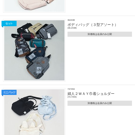
362438
ボディバッグ（３型アソート）
(36-2438)
卸価格は会員のみ公開
747494
婦人２ＷＡＹ巾着ショルダー
(74-7494)
卸価格は会員のみ公開