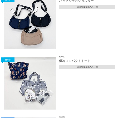
バックル半月ショルダー
卸価格は会員のみ公開
474497
保冷コンパクトトート
卸価格は会員のみ公開
757582