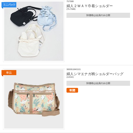
757588
婦人２ＷＡＹ巾着ショルダー
(75-7588)
卸価格は会員のみ公開
383051840101
婦人シマエナガ柄ショルダーバッグ
(12042)
卸価格は会員のみ公開