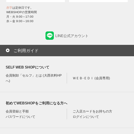
赤字
は定休日です。
WEBSHOPの営業時間
月・火 9:00～17:00
水～金 9:00～16:00
LINE公式アカウント
ご利用ガイド
SELF WEB SHOPについて
会員制卸「セルフ」とは (大西衣料HP
ＷＥＢ-ＥＤＩ (会員専用)
へ)
初めてWEBSHOPをご利用になる方へ
会員登録と手順
ご入店カードをお持ちの方
パスワードについて
ログインについて