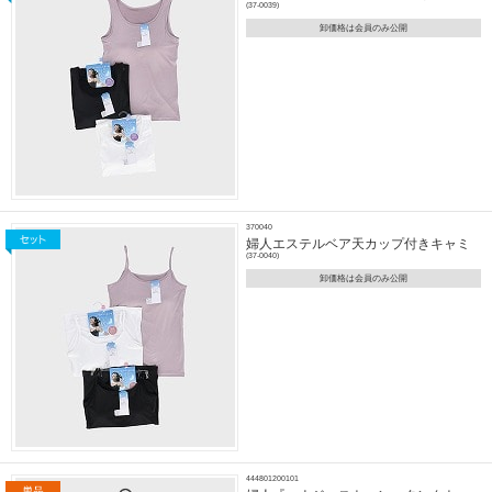
(37-0039)
卸価格は会員のみ公開
370040
婦人エステルベア天カップ付きキャミ
(37-0040)
卸価格は会員のみ公開
444801200101