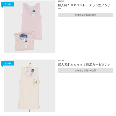
474043
婦人綿１００％Ｖレースラン型インナ
ー
卸価格は会員のみ公開
474088
婦人素肌ｓｗｅｅｔ綿混ガーゼタンク
卸価格は会員のみ公開