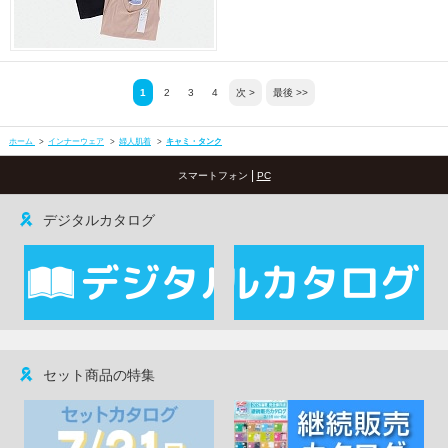
1
2
3
4
次 >
最後 >>
ホーム
>
インナーウェア
>
婦人肌着
>
キャミ・タンク
|
スマートフォン
PC
デジタルカタログ
セット商品の特集