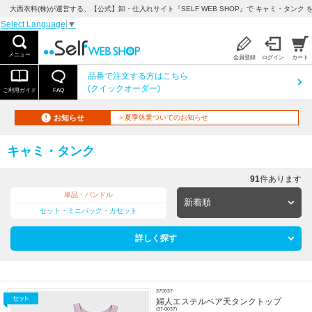
大西衣料(株)が運営する、【公式】卸・仕入れサイト『SELF WEB SHOP』で キャミ・タンク 
Select Language
▼
メニュー
会員登録
ログイン
カート
品番で注文する方はこちら
(クイックオーダー)
ご利用ガイド
FAQ
お知らせ
＞夏季休業ついてのお知らせ
キャミ・タンク
91
件あります
単品・バンドル
セット・ミニパック・カセット
詳しく探す
370037
婦人エステルベア天タンクトップ
(37-0037)