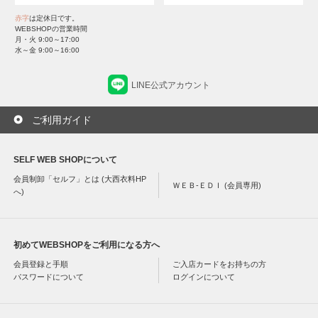
赤字
は定休日です。
WEBSHOPの営業時間
月・火 9:00～17:00
水～金 9:00～16:00
LINE公式アカウント
ご利用ガイド
SELF WEB SHOPについて
会員制卸「セルフ」とは (大西衣料HP
ＷＥＢ-ＥＤＩ (会員専用)
へ)
初めてWEBSHOPをご利用になる方へ
会員登録と手順
ご入店カードをお持ちの方
パスワードについて
ログインについて