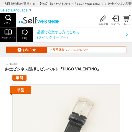
大西衣料(株)が運営する、【公式】卸・仕入れサイト『SELF WEB SHOP』で 紳士ビジネス型押し
Select Language
▼
メニュー
会員登録
ログイン
カート
品番で注文する方はこちら
(クイックオーダー)
ご利用ガイド
FAQ
お知らせ
＞夏季休業ついてのお知らせ
10714883
紳士ビジネス型押しピンベルト『HUGO VALENTINO』