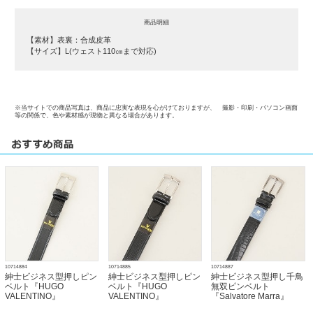
商品明細
【素材】表裏：合成皮革
【サイズ】L(ウェスト110㎝まで対応)
※当サイトでの商品写真は、商品に忠実な表現を心がけておりますが、 撮影・印刷・パソコン画面
等の関係で、色や素材感が現物と異なる場合があります。
10714884
10714885
10714887
紳士ビジネス型押しピン
紳士ビジネス型押しピン
紳士ビジネス型押し千鳥
ベルト『HUGO
ベルト『HUGO
無双ピンベルト
VALENTINO』
VALENTINO』
『Salvatore Marra』