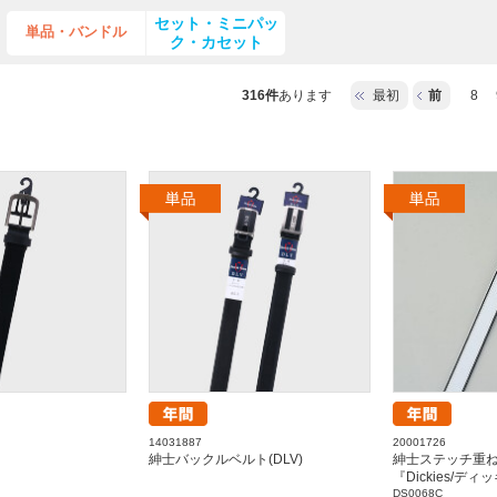
セット・ミニパッ
単品・バンドル
ク・カセット
316件
あります
最初
前
8
14031887
20001726
紳士バックルベルト(DLV)
紳士ステッチ重
『Dickies/デ
DS0068C