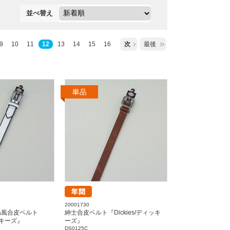
並べ替え
9
10
11
12
13
14
15
16
次
最後
20001730
ね風合皮ベルト
紳士合皮ベルト『Dickies/ディッキ
ィッキーズ』
ーズ』
DS0125C