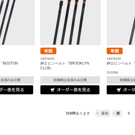
14076321
14076150
BOSTON
紳士ピンベルト『BROOKLYN
紳士ピンベルト『C
CLUB』
CV1508
は会員のみ公開
卸価格は会員のみ公開
卸価格は
316件
あります
最初
前
8