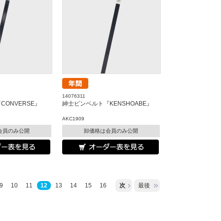
14076311
ONVERSE』
紳士ピンベルト『KENSHOABE』
AKC1909
会員のみ公開
卸価格は会員のみ公開
9
10
11
12
13
14
15
16
次
最後