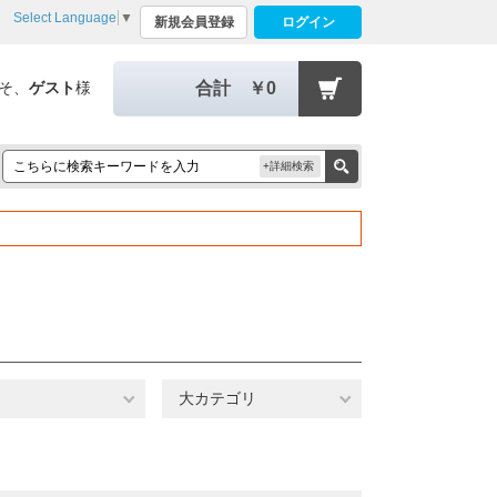
Select Language
▼
新規会員登録
ログイン
そ、
ゲスト
様
合計
￥0
+詳細検索
大カテゴリ