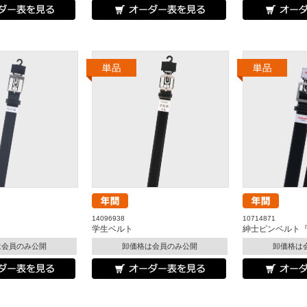
14096938
10714871
学生ベルト
紳士ピンベルト『P
は会員のみ公開
卸価格は会員のみ公開
卸価格は