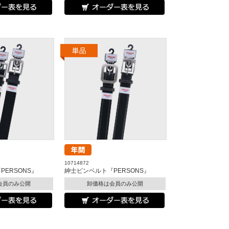
10714872
ERSONS』
紳士ピンベルト『PERSONS』
会員のみ公開
卸価格は会員のみ公開