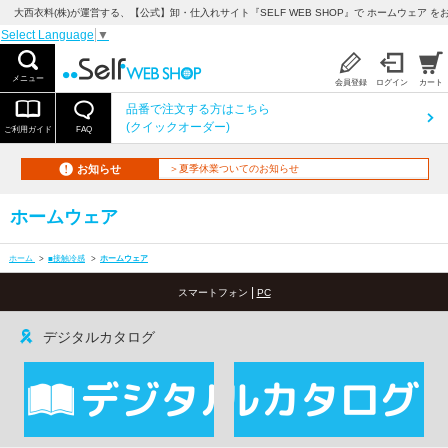
大西衣料(株)が運営する、【公式】卸・仕入れサイト『SELF WEB SHOP』で ホームウェア を
Select Language
▼
メニュー
会員登録
ログイン
カート
品番で注文する方はこちら
(クイックオーダー)
ご利用ガイド
FAQ
お知らせ
＞夏季休業ついてのお知らせ
ホームウェア
ホーム
>
■接触冷感
>
ホームウェア
|
スマートフォン
PC
デジタルカタログ