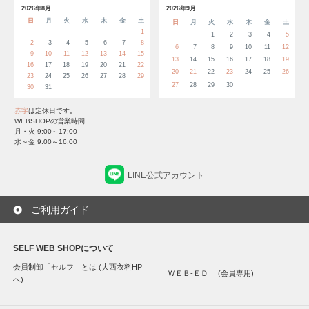
2026年8月
2026年9月
日
月
火
水
木
金
土
日
月
火
水
木
金
土
1
1
2
3
4
5
2
3
4
5
6
7
8
6
7
8
9
10
11
12
9
10
11
12
13
14
15
13
14
15
16
17
18
19
16
17
18
19
20
21
22
20
21
22
23
24
25
26
23
24
25
26
27
28
29
27
28
29
30
30
31
赤字
は定休日です。
WEBSHOPの営業時間
月・火 9:00～17:00
水～金 9:00～16:00
LINE公式アカウント
ご利用ガイド
SELF WEB SHOPについて
会員制卸「セルフ」とは (大西衣料HP
ＷＥＢ-ＥＤＩ (会員専用)
へ)