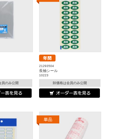
21293504
長袖シール
10223
会員のみ公開
卸価格は会員のみ公開