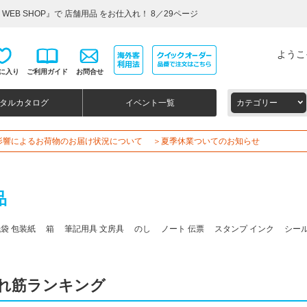
EB SHOP』で 店舗用品 をお仕入れ！ 8／29ページ
ようこ
に入り
ご利用ガイド
お問合せ
タルカタログ
イベント一覧
カテゴリー
影響によるお荷物のお届け状況について
＞夏季休業ついてのお知らせ
品
紙袋
包装紙 箱 筆記用具
文房具 のし ノート
伝票 スタンプ
インク シー
れ筋ランキング