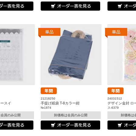
21218250
24031512
レースイ
手提げ紙袋 T-8カラー紺
デザイン金封 ロ
№1874
ス-6379
は会員のみ公開
卸価格は会員のみ公開
卸価格は