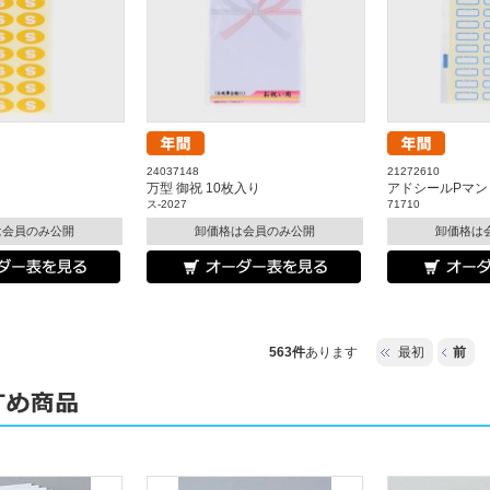
24037148
21272610
万型 御祝 10枚入り
アドシールPマン 
ス-2027
71710
は会員のみ公開
卸価格は会員のみ公開
卸価格は
563件
あります
最初
前