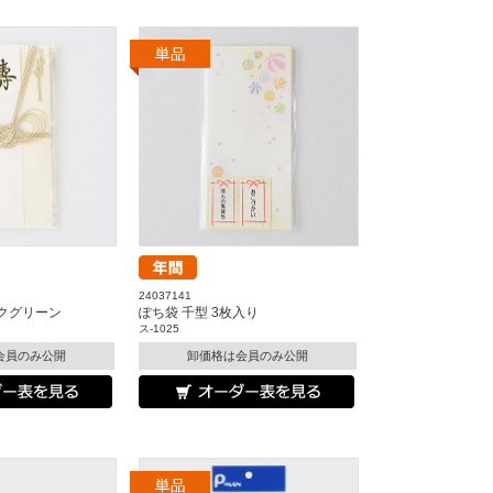
24037141
ークグリーン
ぽち袋 千型 3枚入り
ス-1025
会員のみ公開
卸価格は会員のみ公開