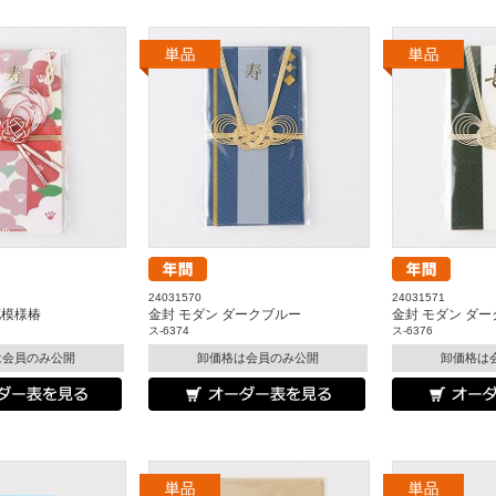
24031570
24031571
花模様椿
金封 モダン ダークブルー
金封 モダン ダ
ス-6374
ス-6376
は会員のみ公開
卸価格は会員のみ公開
卸価格は