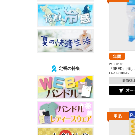
21300186
定番の特集
『SEED』消し
EP-SR-100-1P
卸価格