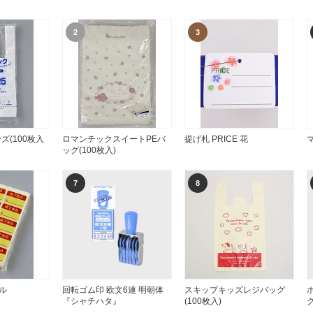
2
3
ズ(100枚入
ロマンチックスイートPEバ
提げ札 PRICE 花
ッグ(100枚入)
7
8
ル
回転ゴム印 欧文6連 明朝体
スキップキッズレジバッグ
『シャチハタ』
(100枚入)