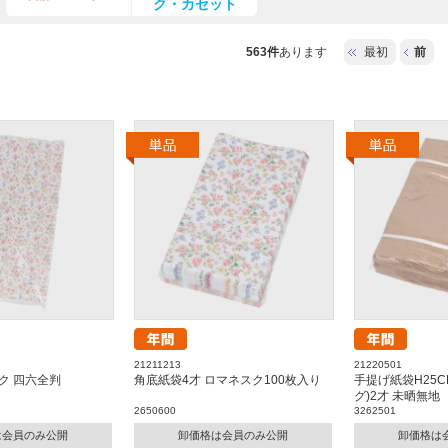
ク・カセット
563件
あります
最初
前
21211213
21220501
ク 四六全判
角底紙袋4才 ロマネスク100枚入り
手提げ紙袋H25C
グ)2才 未晒無地
2650600
3262501
は会員のみ公開
卸価格は会員のみ公開
卸価格は