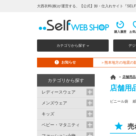
大西衣料(株)が運営する、【公式】卸・仕入れサイト『SELF W
購入履歴
お気
カテゴリから探す
デジ
お知らせ
＞熊本地方の地震の
>
店舗用品
カテゴリから探す
店舗用
レディースウェア
ビニール袋 
メンズウェア
キッズ
ベビー・マタニティ
売
ファッション小物