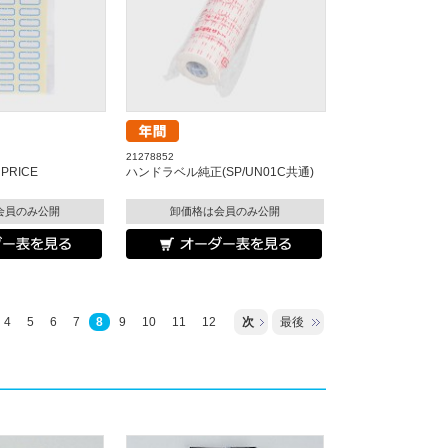
21278852
PRICE
ハンドラベル純正(SP/UN01C共通)
会員のみ公開
卸価格は会員のみ公開
4
5
6
7
8
9
10
11
12
次
最後