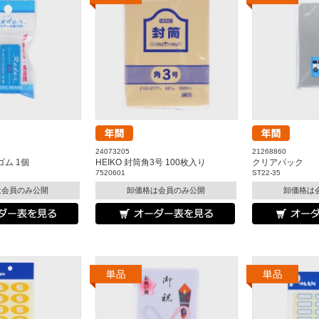
24073205
21268860
ゴム 1個
HEIKO 封筒角3号 100枚入り
クリアパック
7520601
ST22-35
は会員のみ公開
卸価格は会員のみ公開
卸価格は