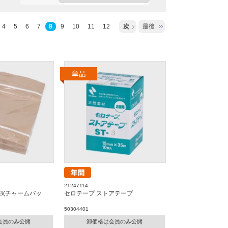
4
5
6
7
8
9
10
11
12
次
最後
21247114
B(チャームバッ
セロテープ ストアテープ
50304401
会員のみ公開
卸価格は会員のみ公開