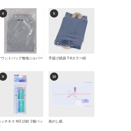
4
5
マウントバッグ無地シルバー
手提げ紙袋 T-8カラー紺
9
10
ホッチキス NO.10針 2個パッ
祝のし紙
ク