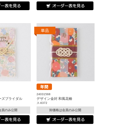
24031568
ーズブライダル
デザイン金封 和風花椿
ス-6372
会員のみ公開
卸価格は会員のみ公開