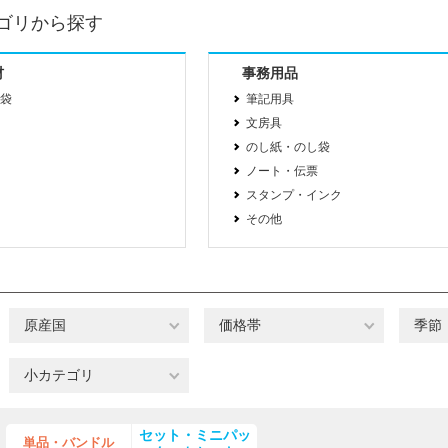
ゴリから探す
材
事務用品
袋
筆記用具
文房具
のし紙・のし袋
ノート・伝票
スタンプ・インク
その他
原産国
価格帯
季節
小カテゴリ
セット・ミニパッ
単品・バンドル