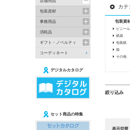
店舗用品
カテ
包装資材
包装資
事務用品
ビニール
消耗品
紙袋
ギフト・ノベルティ
包装紙
箱
コーディネート
その他
デジタルカタログ
絞り込み
セット商品の特集
表示切替