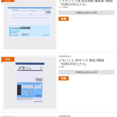
ファクシミリ用 送信用紙 連絡書 3冊組
『KOKUYO/コクヨ』
(シン-F401)
卸価格は会員のみ公開
240492300101
メモパッド A6サイズ 無地 5冊組
『KOKUYO/コクヨ』
(メ-30)
卸価格は会員のみ公開
240492600101