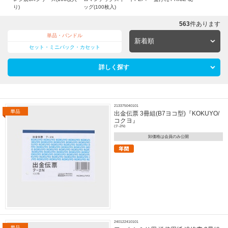
り)
ッグ(100枚入)
563
件あります
単品・バンドル
セット・ミニパック・カセット
詳しく探す
213375040101
出金伝票 3冊組(B7ヨコ型)『KOKUYO/
コクヨ』
(テ-2N)
卸価格は会員のみ公開
240122410101