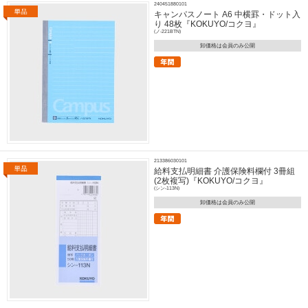
240451880101
キャンパスノート A6 中横罫・ドット入
り 48枚『KOKUYO/コクヨ』
(ノ-221BTN)
卸価格は会員のみ公開
213386030101
給料支払明細書 介護保険料欄付 3冊組
(2枚複写)『KOKUYO/コクヨ』
(シン-113N)
卸価格は会員のみ公開