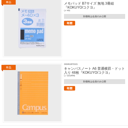
メモパッド B7サイズ 無地 3冊組
『KOKUYO/コクヨ』
(メ-40)
卸価格は会員のみ公開
240451870101
キャンパスノート A6 普通横罫・ドット
入り 48枚『KOKUYO/コクヨ』
(ノ-221ATN)
卸価格は会員のみ公開