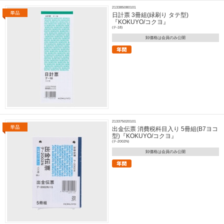
213385080101
日計票 3冊組(緑刷り タテ型)
『KOKUYO/コクヨ』
(テ-18)
卸価格は会員のみ公開
213375020101
出金伝票 消費税科目入り 5冊組(B7ヨコ
型)『KOKUYO/コクヨ』
(テ-2002N)
卸価格は会員のみ公開