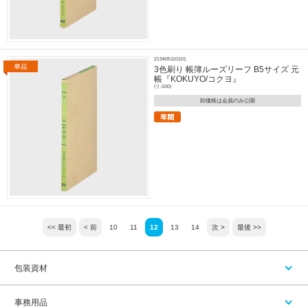
213405110101
3色刷り 帳簿ルーズリーフ B5サイズ 元
帳『KOKUYO/コクヨ』
(リ-100)
卸価格は会員のみ公開
<< 最初
< 前
10
11
12
13
14
次 >
最後 >>
包装資材
事務用品