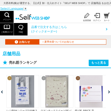
大西衣料(株)が運営する、【公式】卸・仕入れサイト『SELF WEB SHOP』で 店舗用品 をお仕入
Select Language
▼
メニュー
会員登録
ログイン
カート
品番で注文する方はこちら
(クイックオーダー)
ご利用ガイド
FAQ
お知らせ
＞夏季休業ついてのお知らせ
店舗用品
売れ筋ランキング
もっと見る
1
2
3
レジ袋SKシリーズ(100枚入
ロマンチックスイートPEバ
提げ札 PRICE 花