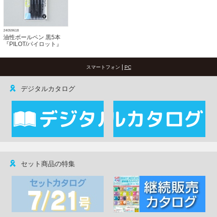
24059618
油性ボールペン 黒5本
『PILOT/パイロット』
|
スマートフォン
PC
デジタルカタログ
セット商品の特集