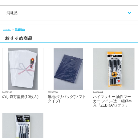
消耗品
ホーム
>
店舗用品
24037146
21232010
24054404
のし袋万型祝(10枚入)
無地ポリバッグ(ソフト
ハイマッキー 油性マー
タイプ)
カー ツイン(太・細)3本
入『ZEBRA/ゼブラ 』