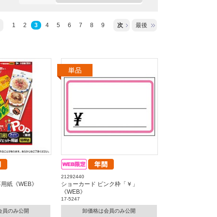
1
2
3
4
5
6
7
8
9
次
最後
21292440
用紙《WEB》
ショーカード ピンク枠「￥」
《WEB》
17-5247
会員のみ公開
卸価格は会員のみ公開