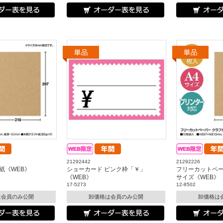
21292442
21292226
紙《WEB》
ショーカード ピンク枠「￥」
フリーカットペー
《WEB》
サイズ《WEB》
17-5273
12-8502
は会員のみ公開
卸価格は会員のみ公開
卸価格は