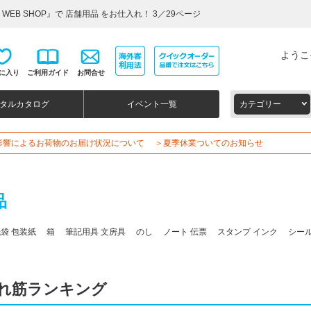
EB SHOP』で 店舗用品 をお仕入れ！ 3／29ページ
ようこ
に入り
ご利用ガイド
お問合せ
タルカタログ
イベント一覧
カテゴリー
影響によるお荷物のお届け状況について
＞夏季休業ついてのお知らせ
品
紙袋
包装紙 箱 筆記用具
文房具 のし ノート
伝票 スタンプ
インク シー
れ筋ランキング