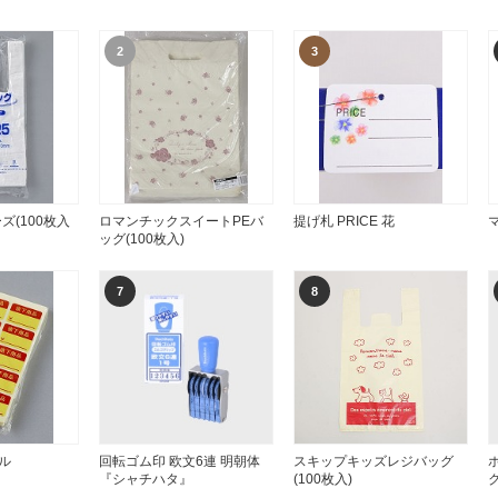
2
3
ズ(100枚入
ロマンチックスイートPEバ
提げ札 PRICE 花
ッグ(100枚入)
7
8
ル
回転ゴム印 欧文6連 明朝体
スキップキッズレジバッグ
『シャチハタ』
(100枚入)