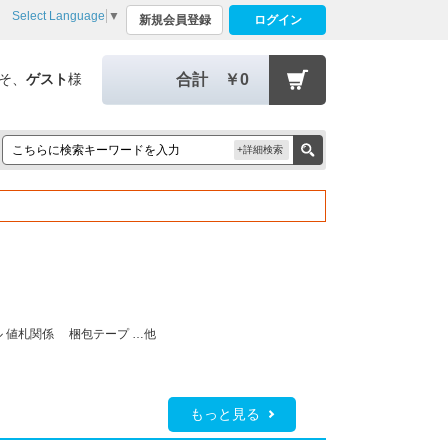
Select Language
▼
新規会員登録
ログイン
そ、
ゲスト
様
合計
￥0
+詳細検索
ル
値札関係 梱包テープ
…他
もっと見る