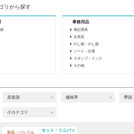
ゴリから探す
材
事務用品
袋
筆記用具
文房具
のし紙・のし袋
ノート・伝票
スタンプ・インク
その他
原産国
価格帯
季節
小カテゴリ
セット・ミニパッ
単品・バンドル