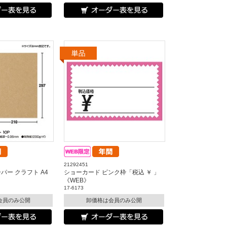
21292451
パー クラフト A4
ショーカード ピンク枠「税込 ￥ 」
《WEB》
17-6173
会員のみ公開
卸価格は会員のみ公開