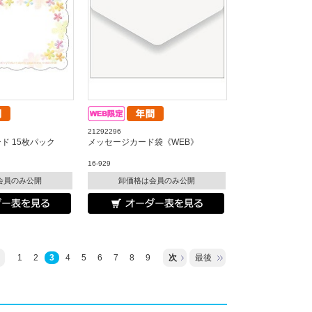
21292296
ド 15枚パック
メッセージカード袋《WEB》
16-929
会員のみ公開
卸価格は会員のみ公開
1
2
3
4
5
6
7
8
9
次
最後