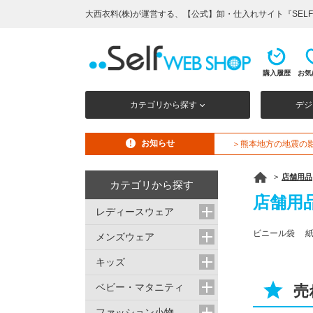
大西衣料(株)が運営する、【公式】卸・仕入れサイト『SELF W
購入履歴
お気
カテゴリから探す
デジ
お知らせ
＞熊本地方の地震の
>
店舗用品
カテゴリから探す
店舗用
レディースウェア
ビニール袋 
メンズウェア
キッズ
ベビー・マタニティ
売
ファッション小物