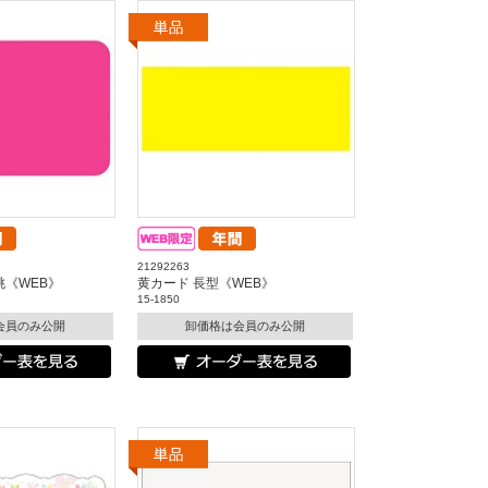
21292263
桃《WEB》
黄カード 長型《WEB》
15-1850
会員のみ公開
卸価格は会員のみ公開