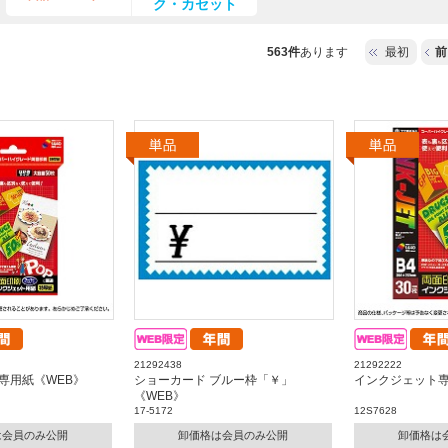
ク・カセット
563件
あります
最初
前
21292438
21292222
専用紙《WEB》
ショーカード ブルー枠「￥」
インクジェット専
《WEB》
17-5172
12S7628
は会員のみ公開
卸価格は会員のみ公開
卸価格は