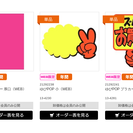
21292238
21292241
ー 厚口《WEB》
ゆびPOP 小《WEB》
ゆびPOP プラカ
13-4230
13-4281
は会員のみ公開
卸価格は会員のみ公開
卸価格は