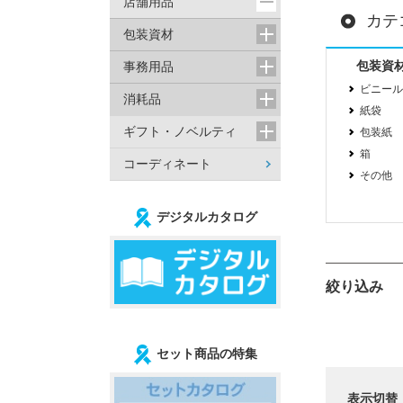
店舗用品
カテ
包装資材
包装資
事務用品
ビニール
消耗品
紙袋
ギフト・ノベルティ
包装紙
箱
コーディネート
その他
デジタルカタログ
絞り込み
セット商品の特集
表示切替