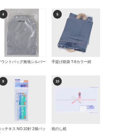
4
5
マウントバッグ無地シルバー
手提げ紙袋 T-8カラー紺
9
10
ホッチキス NO.10針 2個パッ
祝のし紙
ク