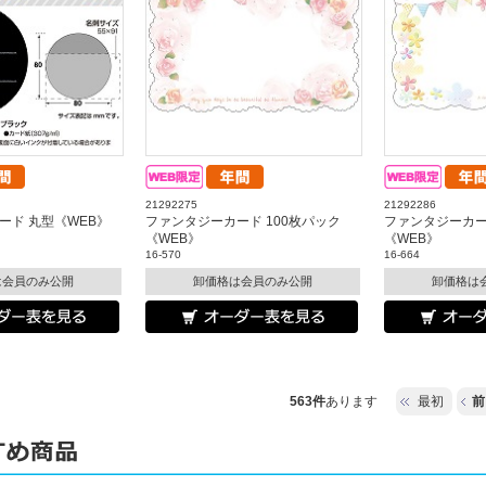
21292275
21292286
ード 丸型《WEB》
ファンタジーカード 100枚パック
ファンタジーカー
《WEB》
《WEB》
16-570
16-664
は会員のみ公開
卸価格は会員のみ公開
卸価格は
563件
あります
最初
前