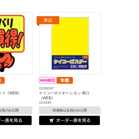
21292247
ード《WEB》
ケイコーポスター レモン 厚口
《WEB》
13-5165
会員のみ公開
卸価格は会員のみ公開