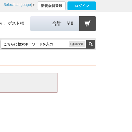
Select Language
▼
新規会員登録
ログイン
そ、
ゲスト
様
合計
￥0
+詳細検索