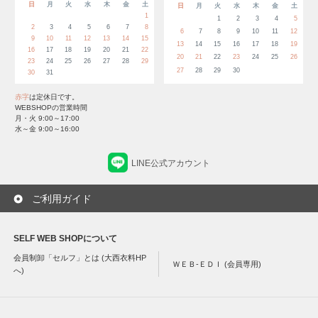
日
月
火
水
木
金
土
日
月
火
水
木
金
土
1
1
2
3
4
5
2
3
4
5
6
7
8
6
7
8
9
10
11
12
9
10
11
12
13
14
15
13
14
15
16
17
18
19
16
17
18
19
20
21
22
20
21
22
23
24
25
26
23
24
25
26
27
28
29
27
28
29
30
30
31
赤字
は定休日です。
WEBSHOPの営業時間
月・火 9:00～17:00
水～金 9:00～16:00
LINE公式アカウント
ご利用ガイド
SELF WEB SHOPについて
会員制卸「セルフ」とは (大西衣料HP
ＷＥＢ-ＥＤＩ (会員専用)
へ)