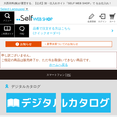
大西衣料(株)が運営する、【公式】卸・仕入れサイト『SELF WEB SHOP』で をお仕入れ！
Select Language
▼
メニュー
会員登録
ログイン
カート
品番で注文する方はこちら
(クイックオーダー)
ご利用ガイド
FAQ
お知らせ
＞夏季休業ついてのお知らせ
申し訳ございません。
ご指定の商品は販売終了か、ただ今お取扱いできない商品です。
ホームへ戻る
|
スマートフォン
PC
デジタルカタログ