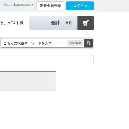
Select Language
▼
新規会員登録
ログイン
そ、
ゲスト
様
合計
￥0
+詳細検索