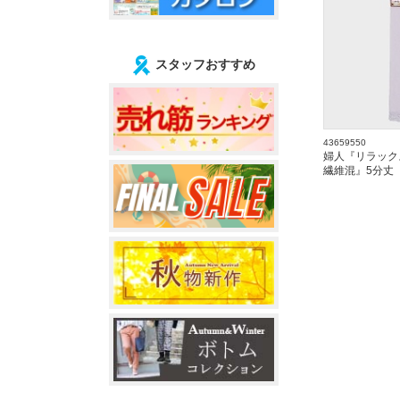
スタッフおすすめ
43659550
婦人『リラック
繊維混』5分丈