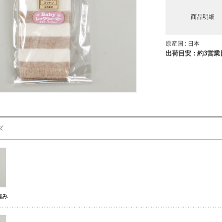
商品明細
原産国 : 日本
出荷目安 : 約3営
ズ
編み