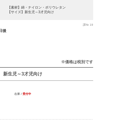
【素材】綿・ナイロン・ポリウレタン
【サイズ】新生児～3才児向け
課№ 19
業日後
※価格は税別です
新生児～3才児向け
在庫 /
受付中