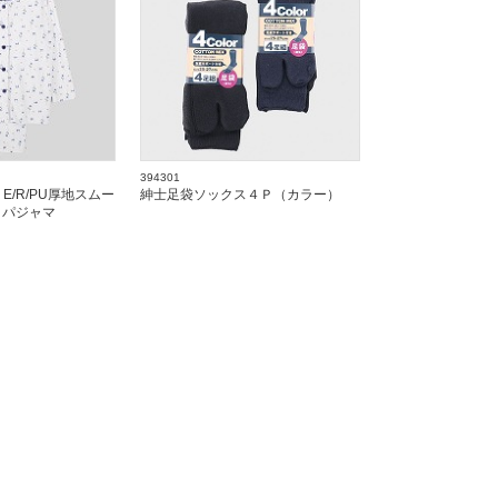
394301
』E/R/PU厚地スムー
紳士足袋ソックス４Ｐ（カラー）
きパジャマ