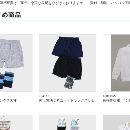
商品写真は、商品に忠実な表現を心がけておりますが、 撮影・印刷・パソコン画
394163
13091922
ンクス大寸
紳士無地２ＰニットトランクスＬＬ
長袖体操服「hor