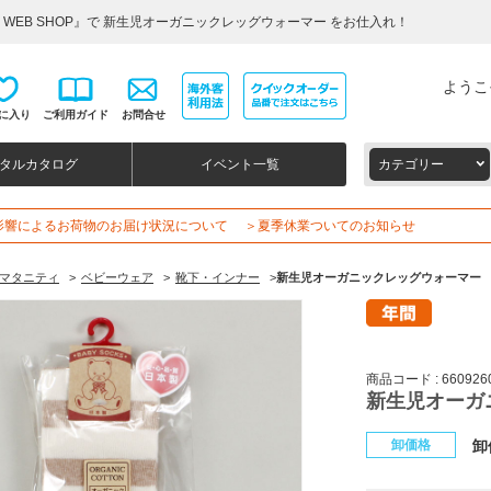
 WEB SHOP』で 新生児オーガニックレッグウォーマー をお仕入れ！
ようこ
に入り
ご利用ガイド
お問合せ
タルカタログ
イベント一覧
カテゴリー
影響によるお荷物のお届け状況について
＞夏季休業ついてのお知らせ
マタニティ
>
ベビーウェア
>
靴下・インナー
>
新生児オーガニックレッグウォーマー
商品コード : 660926
新生児オーガ
卸価格
卸