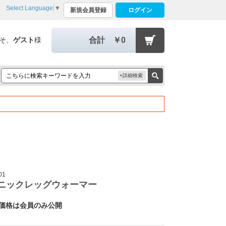
Select Language
▼
新規会員登録
ログイン
そ、
ゲスト
様
合計
￥0
+詳細検索
01
ニックレッグウォーマー
価格は会員のみ公開