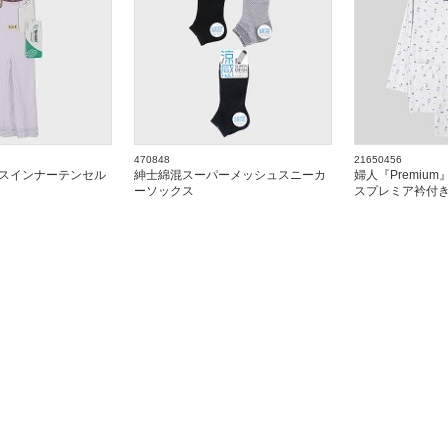
470848
21650456
スインナーテンセル
紳士綿混スーパーメッシュスニーカ
婦人『Premium
ーソックス
スプレミア衿付