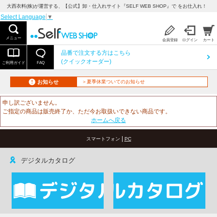
大西衣料(株)が運営する、【公式】卸・仕入れサイト『SELF WEB SHOP』で をお仕入れ！
Select Language
▼
メニュー
会員登録
ログイン
カート
品番で注文する方はこちら
(クイックオーダー)
ご利用ガイド
FAQ
お知らせ
＞夏季休業ついてのお知らせ
申し訳ございません。
ご指定の商品は販売終了か、ただ今お取扱いできない商品です。
ホームへ戻る
|
スマートフォン
PC
デジタルカタログ