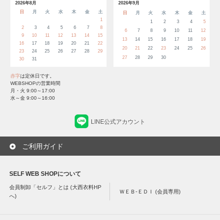
2026年8月
2026年9月
日
月
火
水
木
金
土
日
月
火
水
木
金
土
1
1
2
3
4
5
2
3
4
5
6
7
8
6
7
8
9
10
11
12
9
10
11
12
13
14
15
13
14
15
16
17
18
19
16
17
18
19
20
21
22
20
21
22
23
24
25
26
23
24
25
26
27
28
29
27
28
29
30
30
31
赤字
は定休日です。
WEBSHOPの営業時間
月・火 9:00～17:00
水～金 9:00～16:00
LINE公式アカウント
ご利用ガイド
SELF WEB SHOPについて
会員制卸「セルフ」とは (大西衣料HP
ＷＥＢ-ＥＤＩ (会員専用)
へ)