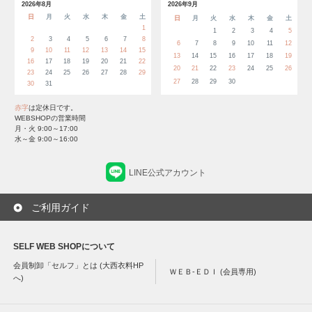
2026年8月
2026年9月
日
月
火
水
木
金
土
日
月
火
水
木
金
土
1
1
2
3
4
5
2
3
4
5
6
7
8
6
7
8
9
10
11
12
9
10
11
12
13
14
15
13
14
15
16
17
18
19
16
17
18
19
20
21
22
20
21
22
23
24
25
26
23
24
25
26
27
28
29
27
28
29
30
30
31
赤字
は定休日です。
WEBSHOPの営業時間
月・火 9:00～17:00
水～金 9:00～16:00
LINE公式アカウント
ご利用ガイド
SELF WEB SHOPについて
会員制卸「セルフ」とは (大西衣料HP
ＷＥＢ-ＥＤＩ (会員専用)
へ)