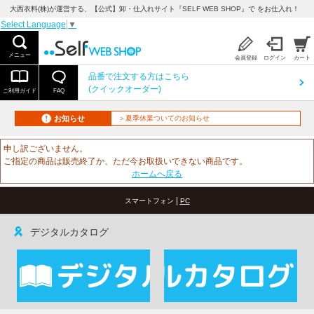
大西衣料(株)が運営する、【公式】卸・仕入れサイト『SELF WEB SHOP』で をお仕入れ！
Select Language
▼
メニュー
会員登録
ログイン
カート
品番で注文する方はこちら
(クイックオーダー)
ご利用ガイド
FAQ
お知らせ
＞夏季休業ついてのお知らせ
申し訳ございません。
ご指定の商品は販売終了か、ただ今お取扱いできない商品です。
ホームへ戻る
|
スマートフォン
PC
デジタルカタログ