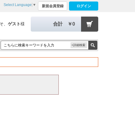
Select Language
▼
新規会員登録
ログイン
そ、
ゲスト
様
合計
￥0
+詳細検索