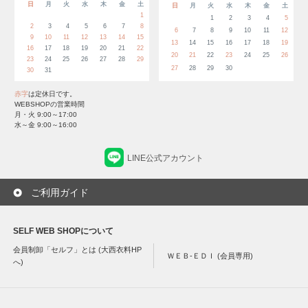
日
月
火
水
木
金
土
日
月
火
水
木
金
土
1
1
2
3
4
5
2
3
4
5
6
7
8
6
7
8
9
10
11
12
9
10
11
12
13
14
15
13
14
15
16
17
18
19
16
17
18
19
20
21
22
20
21
22
23
24
25
26
23
24
25
26
27
28
29
27
28
29
30
30
31
赤字
は定休日です。
WEBSHOPの営業時間
月・火 9:00～17:00
水～金 9:00～16:00
LINE公式アカウント
ご利用ガイド
SELF WEB SHOPについて
会員制卸「セルフ」とは (大西衣料HP
ＷＥＢ-ＥＤＩ (会員専用)
へ)