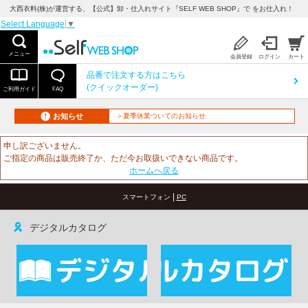
大西衣料(株)が運営する、【公式】卸・仕入れサイト『SELF WEB SHOP』で をお仕入れ！
Select Language
▼
メニュー
会員登録
ログイン
カート
品番で注文する方はこちら
(クイックオーダー)
ご利用ガイド
FAQ
お知らせ
＞夏季休業ついてのお知らせ
申し訳ございません。
ご指定の商品は販売終了か、ただ今お取扱いできない商品です。
ホームへ戻る
|
スマートフォン
PC
デジタルカタログ