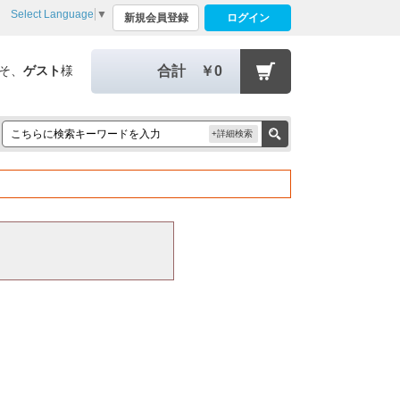
Select Language
▼
新規会員登録
ログイン
そ、
ゲスト
様
合計
￥0
+詳細検索