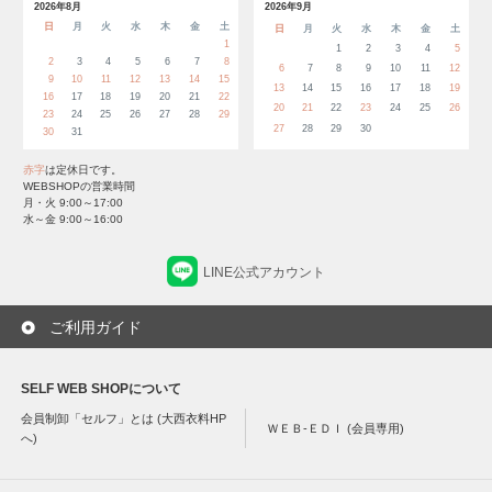
2026年8月
2026年9月
日
月
火
水
木
金
土
日
月
火
水
木
金
土
1
1
2
3
4
5
2
3
4
5
6
7
8
6
7
8
9
10
11
12
9
10
11
12
13
14
15
13
14
15
16
17
18
19
16
17
18
19
20
21
22
20
21
22
23
24
25
26
23
24
25
26
27
28
29
27
28
29
30
30
31
赤字
は定休日です。
WEBSHOPの営業時間
月・火 9:00～17:00
水～金 9:00～16:00
LINE公式アカウント
ご利用ガイド
SELF WEB SHOPについて
会員制卸「セルフ」とは (大西衣料HP
ＷＥＢ-ＥＤＩ (会員専用)
へ)