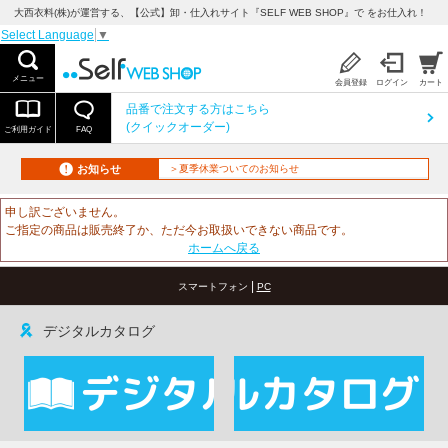
大西衣料(株)が運営する、【公式】卸・仕入れサイト『SELF WEB SHOP』で をお仕入れ！
Select Language
▼
メニュー
会員登録
ログイン
カート
品番で注文する方はこちら
(クイックオーダー)
ご利用ガイド
FAQ
お知らせ
＞夏季休業ついてのお知らせ
申し訳ございません。
ご指定の商品は販売終了か、ただ今お取扱いできない商品です。
ホームへ戻る
|
スマートフォン
PC
デジタルカタログ