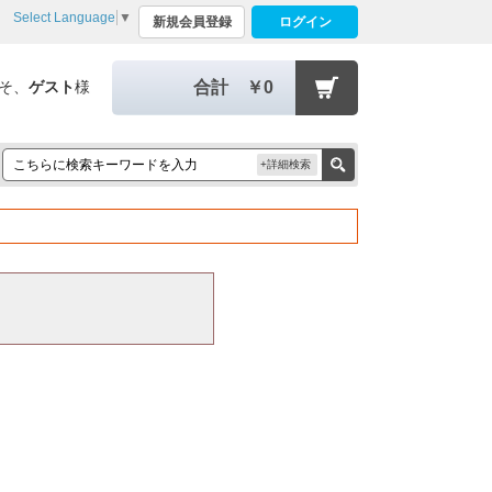
Select Language
▼
新規会員登録
ログイン
そ、
ゲスト
様
合計
￥0
+詳細検索