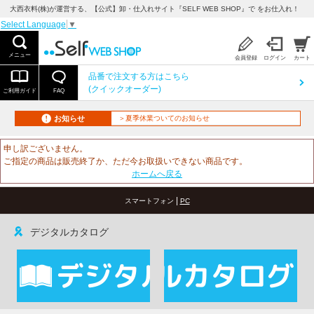
大西衣料(株)が運営する、【公式】卸・仕入れサイト『SELF WEB SHOP』で をお仕入れ！
Select Language
▼
メニュー
会員登録
ログイン
カート
品番で注文する方はこちら
(クイックオーダー)
ご利用ガイド
FAQ
お知らせ
＞夏季休業ついてのお知らせ
申し訳ございません。
ご指定の商品は販売終了か、ただ今お取扱いできない商品です。
ホームへ戻る
|
スマートフォン
PC
デジタルカタログ