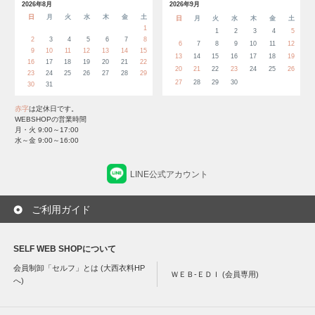
2026年8月
2026年9月
日
月
火
水
木
金
土
日
月
火
水
木
金
土
1
1
2
3
4
5
2
3
4
5
6
7
8
6
7
8
9
10
11
12
9
10
11
12
13
14
15
13
14
15
16
17
18
19
16
17
18
19
20
21
22
20
21
22
23
24
25
26
23
24
25
26
27
28
29
27
28
29
30
30
31
赤字
は定休日です。
WEBSHOPの営業時間
月・火 9:00～17:00
水～金 9:00～16:00
LINE公式アカウント
ご利用ガイド
SELF WEB SHOPについて
会員制卸「セルフ」とは (大西衣料HP
ＷＥＢ-ＥＤＩ (会員専用)
へ)