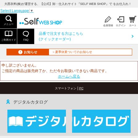
大西衣料(株)が運営する、【公式】卸・仕入れサイト『SELF WEB SHOP』で をお仕入れ！
Select Language
▼
メニュー
会員登録
ログイン
カート
品番で注文する方はこちら
(クイックオーダー)
ご利用ガイド
FAQ
お知らせ
＞夏季休業ついてのお知らせ
申し訳ございません。
ご指定の商品は販売終了か、ただ今お取扱いできない商品です。
ホームへ戻る
|
スマートフォン
PC
デジタルカタログ