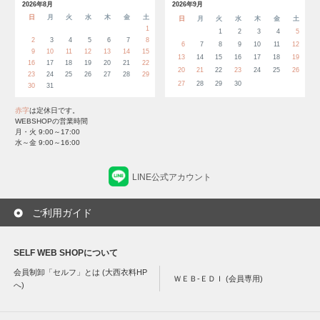
2026年8月
2026年9月
日
月
火
水
木
金
土
日
月
火
水
木
金
土
1
1
2
3
4
5
2
3
4
5
6
7
8
6
7
8
9
10
11
12
9
10
11
12
13
14
15
13
14
15
16
17
18
19
16
17
18
19
20
21
22
20
21
22
23
24
25
26
23
24
25
26
27
28
29
27
28
29
30
30
31
赤字
は定休日です。
WEBSHOPの営業時間
月・火 9:00～17:00
水～金 9:00～16:00
LINE公式アカウント
ご利用ガイド
SELF WEB SHOPについて
会員制卸「セルフ」とは (大西衣料HP
ＷＥＢ-ＥＤＩ (会員専用)
へ)