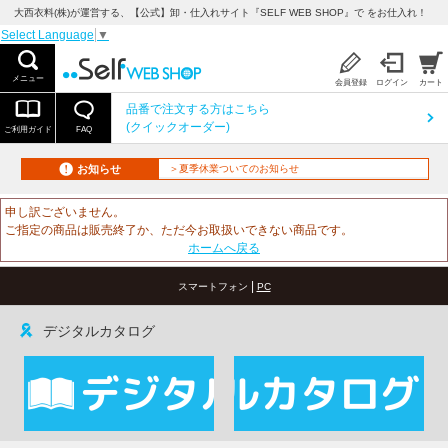
大西衣料(株)が運営する、【公式】卸・仕入れサイト『SELF WEB SHOP』で をお仕入れ！
Select Language
▼
メニュー
会員登録
ログイン
カート
品番で注文する方はこちら
(クイックオーダー)
ご利用ガイド
FAQ
お知らせ
＞夏季休業ついてのお知らせ
申し訳ございません。
ご指定の商品は販売終了か、ただ今お取扱いできない商品です。
ホームへ戻る
|
スマートフォン
PC
デジタルカタログ