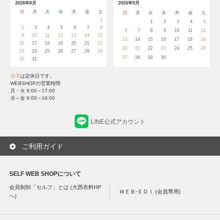
2026年8月
2026年9月
日
月
火
水
木
金
土
日
月
火
水
木
金
土
1
1
2
3
4
5
2
3
4
5
6
7
8
6
7
8
9
10
11
12
9
10
11
12
13
14
15
13
14
15
16
17
18
19
16
17
18
19
20
21
22
20
21
22
23
24
25
26
23
24
25
26
27
28
29
27
28
29
30
30
31
赤字
は定休日です。
WEBSHOPの営業時間
月・火 9:00～17:00
水～金 9:00～16:00
LINE公式アカウント
ご利用ガイド
SELF WEB SHOPについて
会員制卸「セルフ」とは (大西衣料HP
ＷＥＢ-ＥＤＩ (会員専用)
へ)