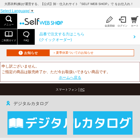
大西衣料(株)が運営する、【公式】卸・仕入れサイト『SELF WEB SHOP』で をお仕入れ！
Select Language
▼
メニュー
会員登録
ログイン
カート
品番で注文する方はこちら
(クイックオーダー)
ご利用ガイド
FAQ
お知らせ
＞夏季休業ついてのお知らせ
申し訳ございません。
ご指定の商品は販売終了か、ただ今お取扱いできない商品です。
ホームへ戻る
|
スマートフォン
PC
デジタルカタログ