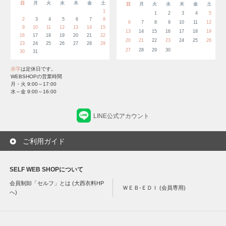
日
月
火
水
木
金
土
日
月
火
水
木
金
土
1
1
2
3
4
5
2
3
4
5
6
7
8
6
7
8
9
10
11
12
9
10
11
12
13
14
15
13
14
15
16
17
18
19
16
17
18
19
20
21
22
20
21
22
23
24
25
26
23
24
25
26
27
28
29
27
28
29
30
30
31
赤字
は定休日です。
WEBSHOPの営業時間
月・火 9:00～17:00
水～金 9:00～16:00
LINE公式アカウント
ご利用ガイド
SELF WEB SHOPについて
会員制卸「セルフ」とは (大西衣料HP
ＷＥＢ-ＥＤＩ (会員専用)
へ)