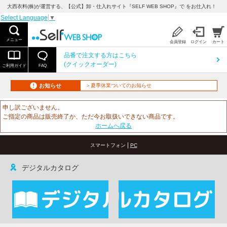
大西衣料(株)が運営する、【公式】卸・仕入れサイト『SELF WEB SHOP』で をお仕入れ！
Select Language
▼
メニュー
会員登録
ログイン
カート
品番で注文する方はこちら
(クイックオーダー)
ご利用ガイド
FAQ
お知らせ
＞夏季休業ついてのお知らせ
申し訳ございません。
ご指定の商品は販売終了か、ただ今お取扱いできない商品です。
ホームへ戻る
|
スマートフォン
PC
デジタルカタログ