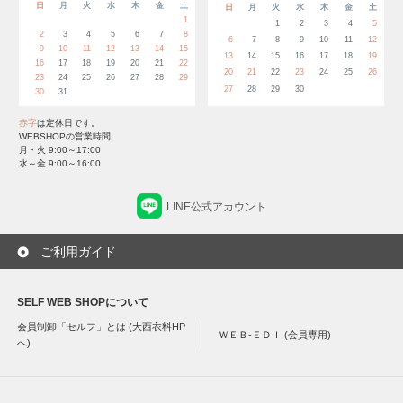
日
月
火
水
木
金
土
日
月
火
水
木
金
土
1
1
2
3
4
5
2
3
4
5
6
7
8
6
7
8
9
10
11
12
9
10
11
12
13
14
15
13
14
15
16
17
18
19
16
17
18
19
20
21
22
20
21
22
23
24
25
26
23
24
25
26
27
28
29
27
28
29
30
30
31
赤字
は定休日です。
WEBSHOPの営業時間
月・火 9:00～17:00
水～金 9:00～16:00
LINE公式アカウント
ご利用ガイド
SELF WEB SHOPについて
会員制卸「セルフ」とは (大西衣料HP
ＷＥＢ-ＥＤＩ (会員専用)
へ)