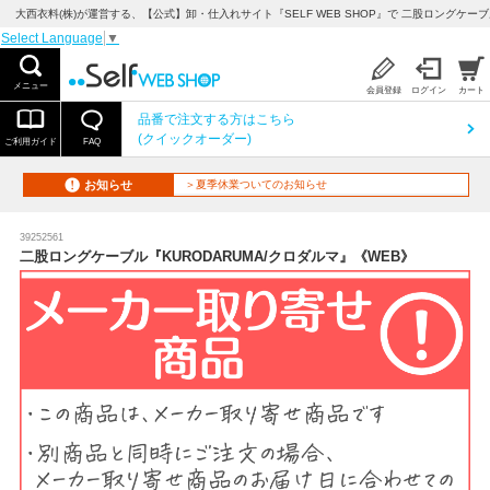
大西衣料(株)が運営する、【公式】卸・仕入れサイト『SELF WEB SHOP』で 二股ロングケーブ
Select Language
▼
メニュー
会員登録
ログイン
カート
品番で注文する方はこちら
(クイックオーダー)
ご利用ガイド
FAQ
お知らせ
＞夏季休業ついてのお知らせ
39252561
二股ロングケーブル『KURODARUMA/クロダルマ』《WEB》