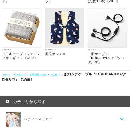
ァ』
ット
(入数:10本)《WEB》
25859374
1011801113
39252540
ココキューブⅡフェイス
男児ポンチョ
二股ケーブル
タオルギフト《WEB》
『KURODARUMA/クロ
ダルマ』
二股ロングケーブル『KURODARUMA/ク
ホーム
>
ワーキング
>
作業用品・小物
>
その他
>
ロダルマ』《WEB》
カテゴリから探す
レディースウェア