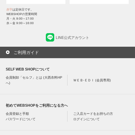
赤字
は定休日です。
WEBSHOPの営業時間
月・火 9:00～17:00
水～金 9:00～16:00
LINE公式アカウント
ご利用ガイド
SELF WEB SHOPについて
会員制卸「セルフ」とは (大西衣料HP
ＷＥＢ-ＥＤＩ (会員専用)
へ)
初めてWEBSHOPをご利用になる方へ
会員登録と手順
ご入店カードをお持ちの方
パスワードについて
ログインについて