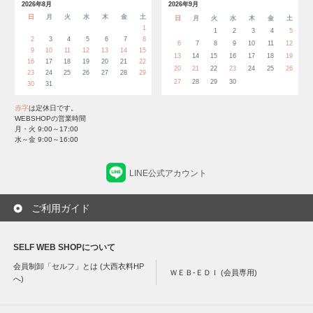
2026年8月
2026年9月
日
月
火
水
木
金
土
日
月
火
水
木
金
土
1
1
2
3
4
5
2
3
4
5
6
7
8
6
7
8
9
10
11
12
9
10
11
12
13
14
15
13
14
15
16
17
18
19
16
17
18
19
20
21
22
20
21
22
23
24
25
26
23
24
25
26
27
28
29
27
28
29
30
30
31
赤字
は定休日です。
WEBSHOPの営業時間
月・火 9:00～17:00
水～金 9:00～16:00
LINE公式アカウント
ご利用ガイド
SELF WEB SHOPについて
会員制卸「セルフ」とは (大西衣料HP
ＷＥＢ-ＥＤＩ (会員専用)
へ)