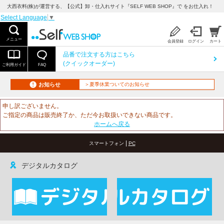
大西衣料(株)が運営する、【公式】卸・仕入れサイト『SELF WEB SHOP』で をお仕入れ！
Select Language
▼
メニュー
会員登録
ログイン
カート
品番で注文する方はこちら
(クイックオーダー)
ご利用ガイド
FAQ
お知らせ
＞夏季休業ついてのお知らせ
申し訳ございません。
ご指定の商品は販売終了か、ただ今お取扱いできない商品です。
ホームへ戻る
|
スマートフォン
PC
デジタルカタログ