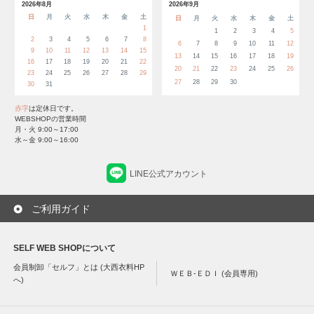
2026年8月
2026年9月
日
月
火
水
木
金
土
日
月
火
水
木
金
土
1
1
2
3
4
5
2
3
4
5
6
7
8
6
7
8
9
10
11
12
9
10
11
12
13
14
15
13
14
15
16
17
18
19
16
17
18
19
20
21
22
20
21
22
23
24
25
26
23
24
25
26
27
28
29
27
28
29
30
30
31
赤字
は定休日です。
WEBSHOPの営業時間
月・火 9:00～17:00
水～金 9:00～16:00
LINE公式アカウント
ご利用ガイド
SELF WEB SHOPについて
会員制卸「セルフ」とは (大西衣料HP
ＷＥＢ-ＥＤＩ (会員専用)
へ)