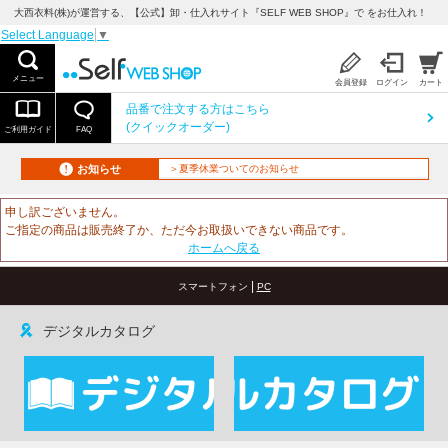
大西衣料(株)が運営する、【公式】卸・仕入れサイト『SELF WEB SHOP』で をお仕入れ！
Select Language
▼
メニュー
会員登録
ログイン
カート
品番で注文する方はこちら
(クイックオーダー)
ご利用ガイド
FAQ
お知らせ
＞夏季休業ついてのお知らせ
申し訳ございません。
ご指定の商品は販売終了か、ただ今お取扱いできない商品です。
ホームへ戻る
|
スマートフォン
PC
デジタルカタログ