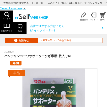
大西衣料(株)が運営する、【公式】卸・仕入れサイト『SELF WEB SHOP』で バンテリンコ
Select Language
▼
メニュー
会員登録
ログイン
カート
品番で注文する方はこちら
(クイックオーダー)
ご利用ガイド
FAQ
お知らせ
＞夏季休業ついてのお知らせ
31157628
バンテリンコーワサポーターひざ専用1枚入りM