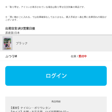
※「取り寄せ」アイコンが表示されている場合は取り寄せ注文対象の商品です。
※「買い物かごに入れる」では在庫確保をしておりません。購入手続きへ進む際に在庫切れの場合が
ございます。
出荷目安:約3営業日後
原産国:日本
ブラック
ふつうM
在庫 /
受付中
商品明細
【素材】ナイロン・ポリウレタン
【サイズ】右脚・左足共用 ひざ頭周囲34-37㎝