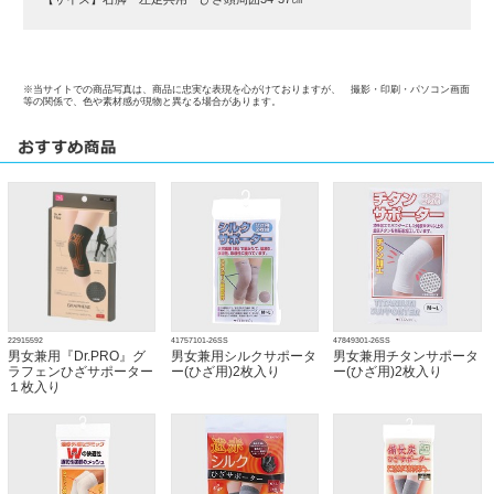
※当サイトでの商品写真は、商品に忠実な表現を心がけておりますが、 撮影・印刷・パソコン画面
等の関係で、色や素材感が現物と異なる場合があります。
22915592
41757101-26SS
47849301-26SS
男女兼用『Dr.PRO』グ
男女兼用シルクサポータ
男女兼用チタンサポータ
ラフェンひざサポーター
ー(ひざ用)2枚入り
ー(ひざ用)2枚入り
１枚入り