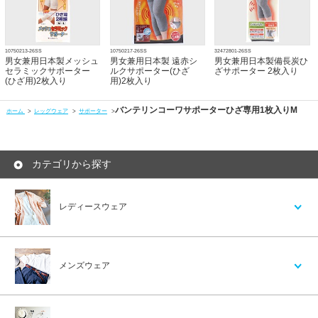
10750213-26SS
10750217-26SS
32472801-26SS
男女兼用日本製メッシュ
男女兼用日本製 遠赤シ
男女兼用日本製備長炭ひ
セラミックサポーター
ルクサポーター(ひざ
ざサポーター 2枚入り
(ひざ用)2枚入り
用)2枚入り
バンテリンコーワサポーターひざ専用1枚入りM
ホーム
>
レッグウェア
>
サポーター
>
カテゴリから探す
レディースウェア
メンズウェア