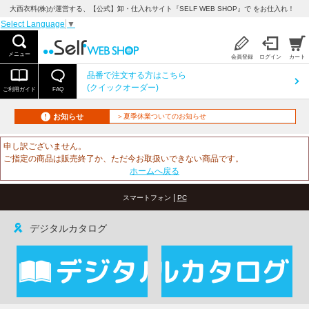
大西衣料(株)が運営する、【公式】卸・仕入れサイト『SELF WEB SHOP』で をお仕入れ！
Select Language
▼
メニュー
会員登録
ログイン
カート
品番で注文する方はこちら
(クイックオーダー)
ご利用ガイド
FAQ
お知らせ
＞夏季休業ついてのお知らせ
申し訳ございません。
ご指定の商品は販売終了か、ただ今お取扱いできない商品です。
ホームへ戻る
|
スマートフォン
PC
デジタルカタログ