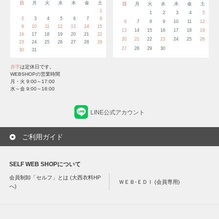
日
月
火
水
木
金
土
日
月
火
水
木
金
土
1
1
2
3
4
5
2
3
4
5
6
7
8
6
7
8
9
10
11
12
9
10
11
12
13
14
15
13
14
15
16
17
18
19
16
17
18
19
20
21
22
20
21
22
23
24
25
26
23
24
25
26
27
28
29
27
28
29
30
30
31
赤字
は定休日です。
WEBSHOPの営業時間
月・火 9:00～17:00
水～金 9:00～16:00
LINE公式アカウント
ご利用ガイド
SELF WEB SHOPについて
会員制卸「セルフ」とは (大西衣料HP
ＷＥＢ-ＥＤＩ (会員専用)
へ)