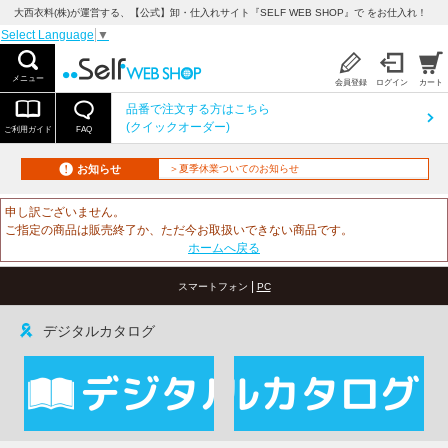
大西衣料(株)が運営する、【公式】卸・仕入れサイト『SELF WEB SHOP』で をお仕入れ！
Select Language
▼
メニュー
会員登録
ログイン
カート
品番で注文する方はこちら
(クイックオーダー)
ご利用ガイド
FAQ
お知らせ
＞夏季休業ついてのお知らせ
申し訳ございません。
ご指定の商品は販売終了か、ただ今お取扱いできない商品です。
ホームへ戻る
|
スマートフォン
PC
デジタルカタログ