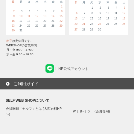
日
月
火
水
木
金
土
日
月
火
水
木
金
土
1
1
2
3
4
5
2
3
4
5
6
7
8
6
7
8
9
10
11
12
9
10
11
12
13
14
15
13
14
15
16
17
18
19
16
17
18
19
20
21
22
20
21
22
23
24
25
26
23
24
25
26
27
28
29
27
28
29
30
30
31
赤字
は定休日です。
WEBSHOPの営業時間
月・火 9:00～17:00
水～金 9:00～16:00
LINE公式アカウント
ご利用ガイド
SELF WEB SHOPについて
会員制卸「セルフ」とは (大西衣料HP
ＷＥＢ-ＥＤＩ (会員専用)
へ)