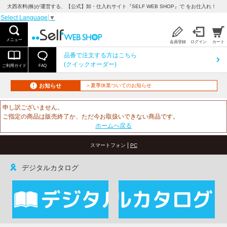
大西衣料(株)が運営する、【公式】卸・仕入れサイト『SELF WEB SHOP』で をお仕入れ！
Select Language
▼
メニュー
会員登録
ログイン
カート
品番で注文する方はこちら
(クイックオーダー)
ご利用ガイド
FAQ
お知らせ
＞夏季休業ついてのお知らせ
申し訳ございません。
ご指定の商品は販売終了か、ただ今お取扱いできない商品です。
ホームへ戻る
|
スマートフォン
PC
デジタルカタログ