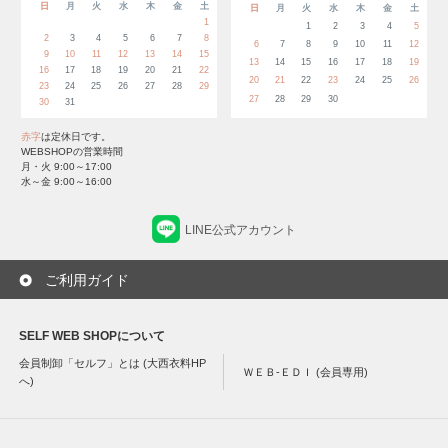
日
月
火
水
木
金
土
日
月
火
水
木
金
土
1
1
2
3
4
5
2
3
4
5
6
7
8
6
7
8
9
10
11
12
9
10
11
12
13
14
15
13
14
15
16
17
18
19
16
17
18
19
20
21
22
20
21
22
23
24
25
26
23
24
25
26
27
28
29
27
28
29
30
30
31
赤字
は定休日です。
WEBSHOPの営業時間
月・火 9:00～17:00
水～金 9:00～16:00
LINE公式アカウント
ご利用ガイド
SELF WEB SHOPについて
会員制卸「セルフ」とは (大西衣料HP
ＷＥＢ-ＥＤＩ (会員専用)
へ)